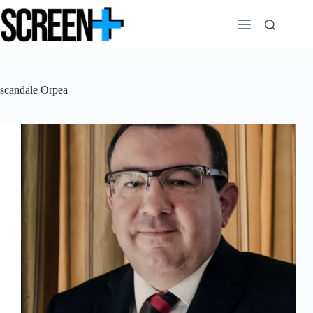
Passer
au
contenu
scandale Orpea