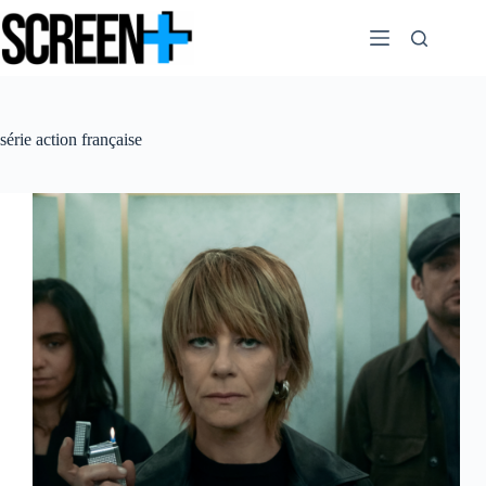
Passer
au
contenu
série action française