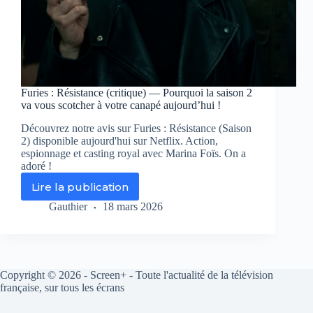
Furies : Résistance (critique) — Pourquoi la saison 2
va vous scotcher à votre canapé aujourd’hui !
Découvrez notre avis sur Furies : Résistance (Saison
2) disponible aujourd'hui sur Netflix. Action,
espionnage et casting royal avec Marina Foïs. On a
adoré !
Lire la publication
Furies
:
Gauthier
18 mars 2026
Résistance
(critique)
—
Pourquoi
la
Copyright © 2026 - Screen+ - Toute l'actualité de la télévision
saison
française, sur tous les écrans
2
va