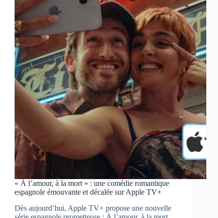
Polar+
« À l’amour, à la mort » : une comédie romantique
espagnole émouvante et décalée sur Apple TV+
Dès aujourd’hui, Apple TV+ propose une nouvelle
série espagnole prometteuse : À l’amour, à la mort.