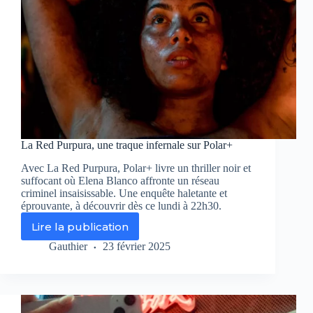
La Red Purpura, une traque infernale sur Polar+
Avec La Red Purpura, Polar+ livre un thriller noir et
suffocant où Elena Blanco affronte un réseau
criminel insaisissable. Une enquête haletante et
éprouvante, à découvrir dès ce lundi à 22h30.
Lire la publication
La
Red
Gauthier
23 février 2025
Purpura,
une
traque
infernale
sur