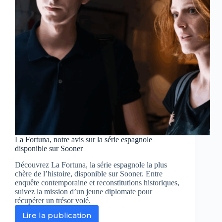
La Fortuna, notre avis sur la série espagnole
disponible sur Sooner
Découvrez La Fortuna, la série espagnole la plus
chère de l’histoire, disponible sur Sooner. Entre
enquête contemporaine et reconstitutions historiques,
suivez la mission d’un jeune diplomate pour
récupérer un trésor volé.
Lire la publication
La