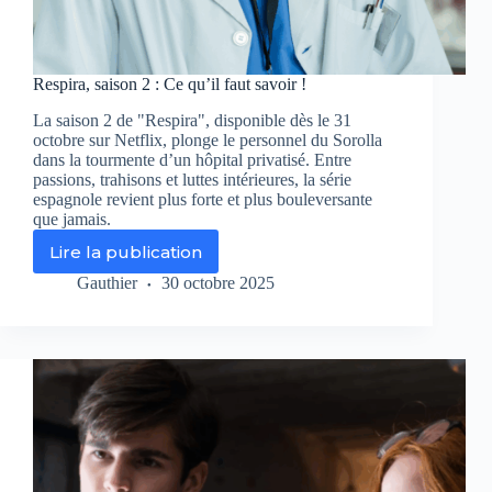
Respira, saison 2 : Ce qu’il faut savoir !
La saison 2 de "Respira", disponible dès le 31
octobre sur Netflix, plonge le personnel du Sorolla
dans la tourmente d’un hôpital privatisé. Entre
passions, trahisons et luttes intérieures, la série
espagnole revient plus forte et plus bouleversante
que jamais.
Lire la publication
Respira,
saison
Gauthier
30 octobre 2025
2
:
Ce
qu’il
faut
savoir
!