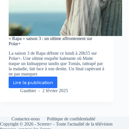
« Rapa » saison 3 : un ultime affrontement sur
Polar+
La saison 3 de Rapa débute ce lundi à 20h55 sur
Polar+. Une ultime enquête haletante où Maite
traque un kidnappeur tandis que Tomás, rattrapé par
la maladie, fait face à son destin. Un final captivant à
ne pas manquer.
Lire la publication
« Rapa »
saison
Gauthier
2 février 2025
3
:
un
ultime
affrontement
Contactez-nous
Politique de confidentialité
sur
Copyright © 2026 - Screen+ - Toute l'actualité de la télévision
Polar+