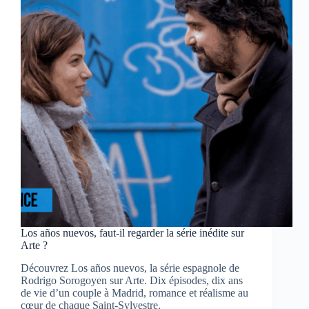
roi
cocu
qui
n’a
jamais
eu
le
temps
de
régner
Los años nuevos, faut-il regarder la série inédite sur
Arte ?
Découvrez Los años nuevos, la série espagnole de
Rodrigo Sorogoyen sur Arte. Dix épisodes, dix ans
de vie d’un couple à Madrid, romance et réalisme au
cœur de chaque Saint-Sylvestre.