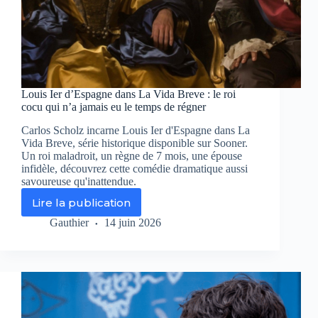
Louis Ier d’Espagne dans La Vida Breve : le roi
cocu qui n’a jamais eu le temps de régner
Carlos Scholz incarne Louis Ier d'Espagne dans La
Vida Breve, série historique disponible sur Sooner.
Un roi maladroit, un règne de 7 mois, une épouse
infidèle, découvrez cette comédie dramatique aussi
savoureuse qu'inattendue.
Lire la publication
Louis
Ier
Gauthier
14 juin 2026
d’Espagne
dans
La
Vida
Breve
:
le