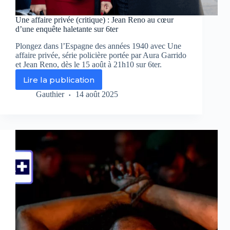
Une affaire privée (critique) : Jean Reno au cœur
d’une enquête haletante sur 6ter
Plongez dans l’Espagne des années 1940 avec Une
affaire privée, série policière portée par Aura Garrido
et Jean Reno, dès le 15 août à 21h10 sur 6ter.
Lire la publication
Une
affaire
Gauthier
14 août 2025
privée
(critique)
:
Jean
Reno
au
cœur
d’une
enquête
haletante
sur
6ter