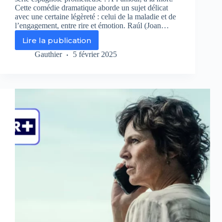
Cette comédie dramatique aborde un sujet délicat
avec une certaine légèreté : celui de la maladie et de
l’engagement, entre rire et émotion. Raúl (Joan…
Lire la publication
«
À
Gauthier
5 février 2025
l’amour,
à
la
mort
»
:
une
comédie
romantique
espagnole
émouvante
et
décalée
sur
Apple
TV+