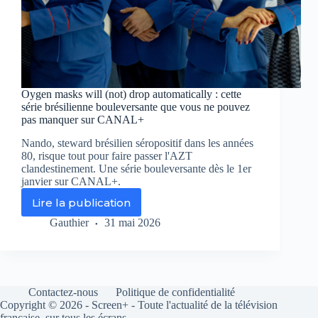
Oygen masks will (not) drop automatically : cette
série brésilienne bouleversante que vous ne pouvez
pas manquer sur CANAL+
Nando, steward brésilien séropositif dans les années
80, risque tout pour faire passer l'AZT
clandestinement. Une série bouleversante dès le 1er
janvier sur CANAL+.
Lire la publication
Oygen
masks
Gauthier
31 mai 2026
will
(not)
drop
automatically
:
Contactez-nous
Politique de confidentialité
cette
Copyright © 2026 - Screen+ - Toute l'actualité de la télévision
série
française, sur tous les écrans