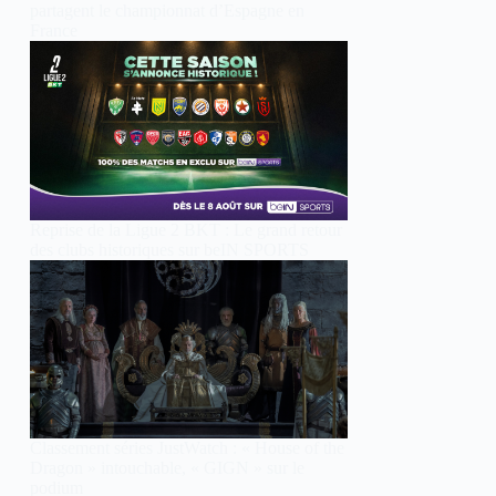
partagent le championnat d’Espagne en
France
Reprise de la Ligue 2 BKT : Le grand retour
des clubs historiques sur beIN SPORTS
Classement séries JustWatch : « House of the
Dragon » intouchable, « GIGN » sur le
podium