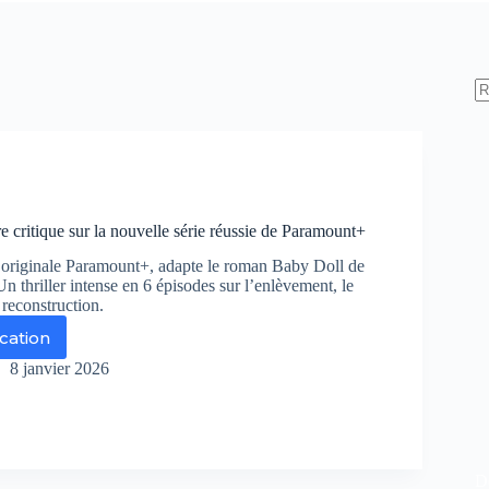
e critique sur la nouvelle série réussie de Paramount+
e originale Paramount+, adapte le roman Baby Doll de
n thriller intense en 6 épisodes sur l’enlèvement, le
 reconstruction.
ication
l
ken
8 janvier 2026
tre
tique
r
De