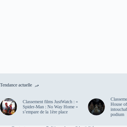
Tendance actuelle
Classemen
Classement films JustWatch : «
House of
Spider-Man : No Way Home »
intoucha
s’empare de la 1ère place
podium