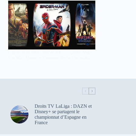
Classement films JustWatch : « Spider-Man :
No Way Home » s’empare de la 1ère place
Droits TV LaLiga : DAZN et
Disney+ se partagent le
championnat d’Espagne en
France