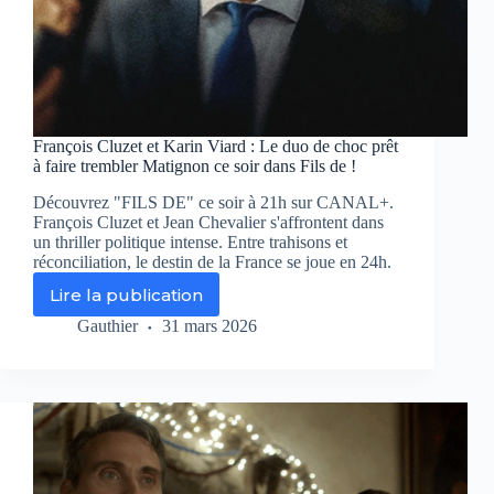
François Cluzet et Karin Viard : Le duo de choc prêt
à faire trembler Matignon ce soir dans Fils de !
Découvrez "FILS DE" ce soir à 21h sur CANAL+.
François Cluzet et Jean Chevalier s'affrontent dans
un thriller politique intense. Entre trahisons et
réconciliation, le destin de la France se joue en 24h.
Lire la publication
François
Cluzet
Gauthier
31 mars 2026
et
Karin
Viard
:
Le
duo
de
choc