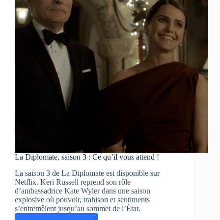
prêt
à
faire
trembler
Matignon
ce
soir
dans
Fils
de
!
La Diplomate, saison 3 : Ce qu’il vous attend !
La saison 3 de La Diplomate est disponible sur
Netflix. Keri Russell reprend son rôle
d’ambassadrice Kate Wyler dans une saison
explosive où pouvoir, trahison et sentiments
s’entremêlent jusqu’au sommet de l’État.