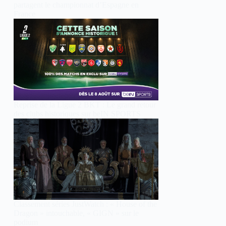
partagent le championnat d’Espagne en
France
Reprise de la Ligue 2 BKT : Le grand retour
des clubs historiques sur beIN SPORTS
Classement séries JustWatch : « House of the
Dragon » intouchable, « GIGN » sur le
podium