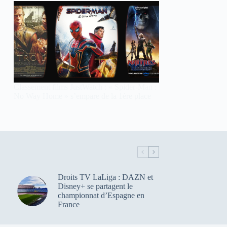
Classement films JustWatch : « Spider-Man :
No Way Home » s’empare de la 1ère place
Droits TV LaLiga : DAZN et
Disney+ se partagent le
championnat d’Espagne en
France