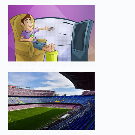
Tendances télévision 2026 : Le direct résiste,
le service public s’impose
Droits TV LaLiga : DAZN et Disney+ se