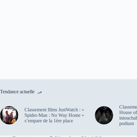
Tendance actuelle
Classemen
Classement films JustWatch : «
House of
Spider-Man : No Way Home »
intoucha
s’empare de la 1ère place
podium