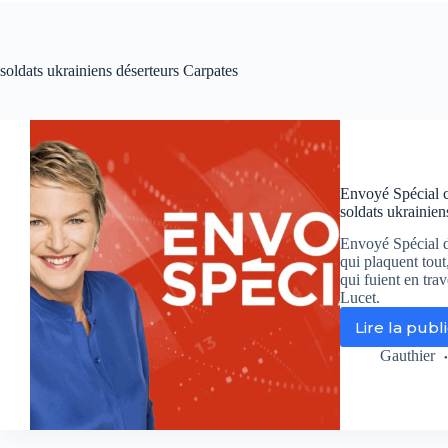
soldats ukrainiens déserteurs Carpates
Envoyé Spécial ce
soldats ukrainien
Envoyé Spécial d
qui plaquent tout
qui fuient en trav
Lucet.
Lire la publ
En
Spé
Gauthier
ce
jeu
su
Fr