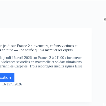
 jeudi sur France 2 : inventeurs, enfants victimes et
s en fuite — une soirée qui va marquer les esprits
u jeudi 16 avril 2026 sur France 2 à 21h00 : inventeurs
, violences sexuelles en maternelle et soldats ukrainiens
ersant les Carpates. Trois reportages inédits signés Élise
ication
voyé
cial
16 avril 2026
di
r
ance
De