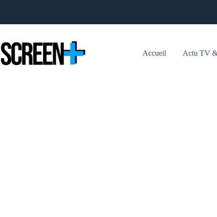
Passer
au
contenu
Accueil
Actu TV &