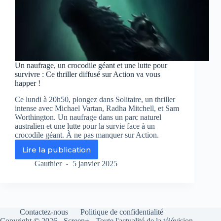
Un naufrage, un crocodile géant et une lutte pour
survivre : Ce thriller diffusé sur Action va vous
happer !
Ce lundi à 20h50, plongez dans Solitaire, un thriller
intense avec Michael Vartan, Radha Mitchell, et Sam
Worthington. Un naufrage dans un parc naturel
australien et une lutte pour la survie face à un
crocodile géant. À ne pas manquer sur Action.
Lire la publication
Un
naufrage,
Gauthier
5 janvier 2025
un
crocodile
géant
et
une
Contactez-nous
Politique de confidentialité
lutte
Copyright © 2026 - Screen+ - Toute l'actualité de la télévision