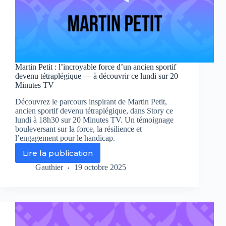
Martin Petit : l’incroyable force d’un ancien sportif
devenu tétraplégique — à découvrir ce lundi sur 20
Minutes TV
Découvrez le parcours inspirant de Martin Petit,
ancien sportif devenu tétraplégique, dans Story ce
lundi à 18h30 sur 20 Minutes TV. Un témoignage
bouleversant sur la force, la résilience et
l’engagement pour le handicap.
Lire la publication
Martin
Petit
Gauthier
19 octobre 2025
:
l’incroyable
force
d’un
ancien
sportif