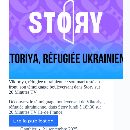
20
Minutes
TV
Viktoriya, réfugiée ukrainienne : son mari resté au
front, son témoignage bouleversant dans Story sur
20 Minutes TV
Découvrez le témoignage bouleversant de Viktoriya,
réfugiée ukrainienne, dans Story lundi à 18h30 sur
20 Minutes TV Ile-de-France.
Lire la publication
Viktoriya,
réfugiée
Gauthier
21 septembre 2025