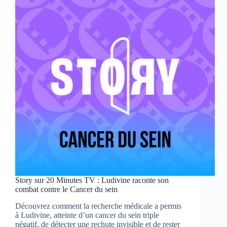
devenu
tétraplégique
—
à
découvrir
ce
lundi
sur
20
Minutes
TV
Story sur 20 Minutes TV : Ludivine raconte son
combat contre le Cancer du sein
Découvrez comment la recherche médicale a permis
à Ludivine, atteinte d’un cancer du sein triple
négatif, de détecter une rechute invisible et de rester