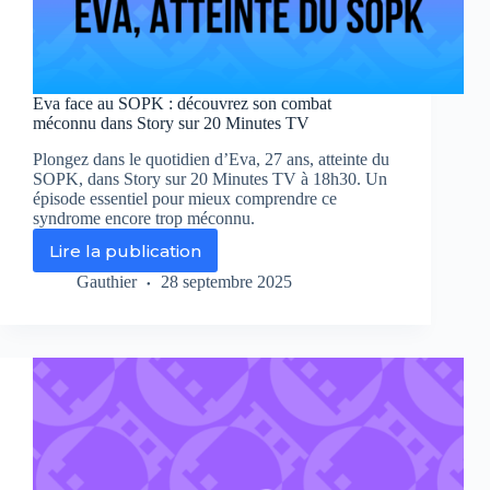
Eva face au SOPK : découvrez son combat
méconnu dans Story sur 20 Minutes TV
Plongez dans le quotidien d’Eva, 27 ans, atteinte du
SOPK, dans Story sur 20 Minutes TV à 18h30. Un
épisode essentiel pour mieux comprendre ce
syndrome encore trop méconnu.
Lire la publication
Eva
face
Gauthier
28 septembre 2025
au
SOPK
:
découvrez
son
combat
méconnu
dans
Story
sur