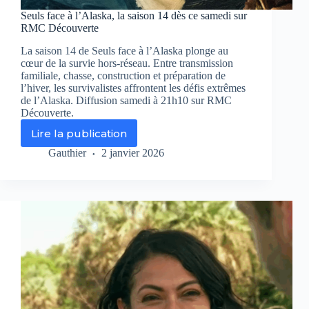
Seuls face à l’Alaska, la saison 14 dès ce samedi sur
RMC Découverte
La saison 14 de Seuls face à l’Alaska plonge au
cœur de la survie hors-réseau. Entre transmission
familiale, chasse, construction et préparation de
l’hiver, les survivalistes affrontent les défis extrêmes
de l’Alaska. Diffusion samedi à 21h10 sur RMC
Découverte.
Lire la publication
Seuls
face
Gauthier
2 janvier 2026
à
l’Alaska,
la
saison
14
dès
ce
samedi
sur
RMC
Découverte