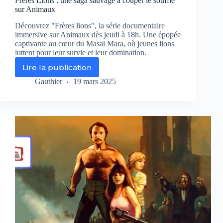
Frères Lions : une saga sauvage à couper le souffle
sur Animaux
Découvrez "Frères lions", la série documentaire
immersive sur Animaux dès jeudi à 18h. Une épopée
captivante au cœur du Masai Mara, où jeunes lions
luttent pour leur survie et leur domination.
Lire la publication
Frères
Lions
Gauthier
19 mars 2025
:
une
saga
sauvage
à
couper
le
souffle
sur
Animaux