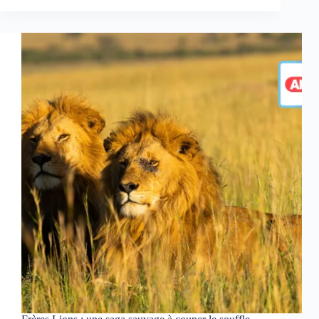
France
2
:
les
secrets
éblouissants
des
mammifères
enfin
révélés
dans
un
documentaire
à
couper
le
souffle