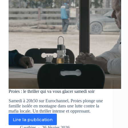
»
dicte
sa
loi
devant
«
Apex
»
et
«
The
Hunt
»
Proies : le thriller qui va vous glacer samedi soir
Samedi à 20h50 sur Eurochannel, Proies plonge une
famille isolée en montagne dans une lutte contre la
mafia locale. Un thriller intense et oppressant.
Lire la publication
Proies
:
Gauthier
26 février 2026