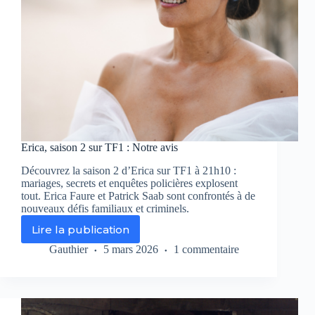
sur
France
3
Erica, saison 2 sur TF1 : Notre avis
Découvrez la saison 2 d’Erica sur TF1 à 21h10 :
mariages, secrets et enquêtes policières explosent
tout. Erica Faure et Patrick Saab sont confrontés à de
nouveaux défis familiaux et criminels.
Lire la publication
Erica,
saison
Gauthier
5 mars 2026
1 commentaire
2
sur
TF1
: