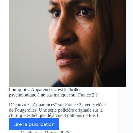
France
3
Pourquoi « Apparences » est le thriller
psychologique à ne pas manquer sur France 2 ?
Découvrez "Apparences" sur France 2 avec Hélène
de Fougerolles. Une série policière originale sur la
chirurgie esthétique déjà vue 3 millions de fois !
Lire la publication
Pourquoi
« Apparences »
Gauthier
24 mars 2026