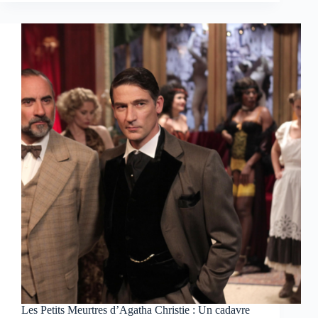
d’Agatha
Christie
–
Le
couteau
sur
la
nuque
Les Petits Meurtres d’Agatha Christie : Un cadavre