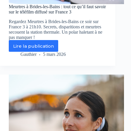
Meurtres à Brides-les-Bains : tout ce qu’il faut savoir
sur le téléfilm diffusé sur France 3
Regardez Meurtres à Brides-les-Bains ce soir sur
France 3 à 21h10. Secrets, disparitions et meurtres
secouent la station thermale. Un polar haletant à ne
pas manquer !
Lire la publication
Meurtres
à
Gauthier
5 mars 2026
Brides-
les-
Bains
:
tout
ce
qu’il
faut
savoir
sur
le
téléfilm
diffusé