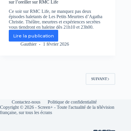
sur l’oreiller sur RMC Life
Ce soir sur RMC Life, ne manquez pas deux
épisodes haletants de Les Petits Meurtres d’Agatha
Christie. Théâtre, meurtres et expériences secrètes
vous tiendront en haleine dès 21h10 et 23h00.
Lire la publication
Les
Petits
Gauthier
1 février 2026
Meurtres
d’Agatha
Christie
:
Un
cadavre
SUIVANT
sur
l’oreiller
sur
RMC
Contactez-nous
Politique de confidentialité
Life
Copyright © 2026 - Screen+ - Toute l'actualité de la télévision
française, sur tous les écrans