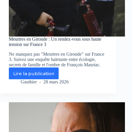
Meurtres en Gironde : Un rendez-vous sous haute
tension sur France 3
Ne manquez pas "Meurtres en Gironde" sur France
3. Suivez une enquête haletante entre écologie,
secrets de famille et l'ombre de François Mauriac.
Lire la publication
Meurtres
en
Gauthier
28 mars 2026
Gironde
:
Un
rendez-
vous
sous
haute
tension
sur