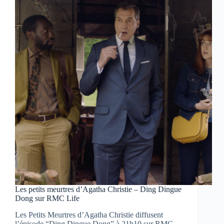
Notre
avis
Les petits meurtres d’Agatha Christie – Ding Dingue
Dong sur RMC Life
Les Petits Meurtres d’Agatha Christie diffusent
l’épisode “Ding Dingue Dong” à 21h10 sur RMC