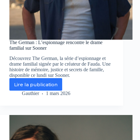
The German : L’espionnage rencontre le drame
familial sur Sooner
Découvrez The German, la série d’espionnage et
drame familial signée par le créateur de Fauda. Une
histoire de mémoire, justice et secrets de famille,
disponible ce lundi sur Sooner.
Lire la publication
The
German
Gauthier
1 mars 2026
:
L’espionnage
rencontre
le
drame
familial
sur