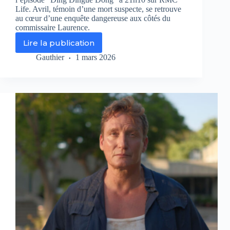
Life. Avril, témoin d’une mort suspecte, se retrouve
au cœur d’une enquête dangereuse aux côtés du
commissaire Laurence.
Lire la publication
Les
petits
Gauthier
1 mars 2026
meurtres
d’Agatha
Christie
–
Ding
Dingue
Dong
sur
RMC
Life