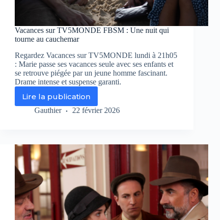
Vacances sur TV5MONDE FBSM : Une nuit qui
tourne au cauchemar
Regardez Vacances sur TV5MONDE lundi à 21h05
: Marie passe ses vacances seule avec ses enfants et
se retrouve piégée par un jeune homme fascinant.
Drame intense et suspense garanti.
Lire la publication
Vacances
sur
Gauthier
22 février 2026
TV5MONDE
FBSM
:
Une
nuit
qui
tourne
au
cauchemar