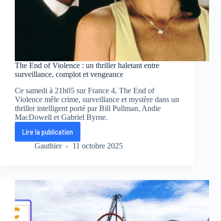
The End of Violence : un thriller haletant entre
surveillance, complot et vengeance
Ce samedi à 21h05 sur France 4, The End of
Violence mêle crime, surveillance et mystère dans un
thriller intelligent porté par Bill Pullman, Andie
MacDowell et Gabriel Byrne.
Lire la publication
The
End
Gauthier
11 octobre 2025
of
Violence
:
un
thriller
haletant
entre
surveillance,