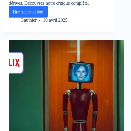
dérives. Découvrez notre critique complète.
Lire la publication
Black
Mirror
Gauthier
10 avril 2025
saison
7
sur
Netflix
(critique)
:
entre
dérives
technologiques
et
vérités
glaçantes,
préparez-
vous
à
être
secoués
!