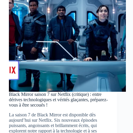
secrets
technologiques
de
la
capitale
du
divertissement
révélés
ce
soir
sur
RMC
Découverte
Black Mirror saison 7 sur Netflix (critique) : entre
dérives technologiques et vérités glaçantes, préparez-
vous à être secoués !
La saison 7 de Black Mirror est disponible dès
aujourd’hui sur Netflix. Six nouveaux épisodes
puissants, angoissants et brillamment écrits, qui
explorent notre rapport à la technologie et à ses