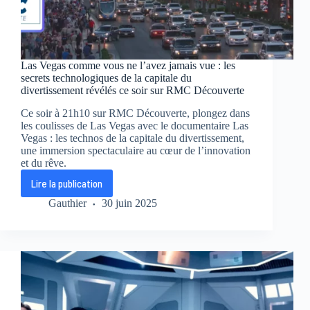
Las Vegas comme vous ne l’avez jamais vue : les
secrets technologiques de la capitale du
divertissement révélés ce soir sur RMC Découverte
Ce soir à 21h10 sur RMC Découverte, plongez dans
les coulisses de Las Vegas avec le documentaire Las
Vegas : les technos de la capitale du divertissement,
une immersion spectaculaire au cœur de l’innovation
et du rêve.
Lire la publication
Las
Vegas
Gauthier
30 juin 2025
comme
vous
ne
l’avez
jamais
vue
:
les