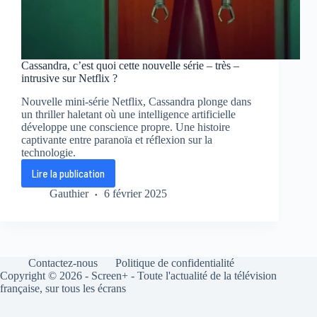
Cassandra, c’est quoi cette nouvelle série – très –
intrusive sur Netflix ?
Nouvelle mini-série Netflix, Cassandra plonge dans
un thriller haletant où une intelligence artificielle
développe une conscience propre. Une histoire
captivante entre paranoïa et réflexion sur la
technologie.
Lire la publication
Cassandra,
c’est
Gauthier
6 février 2025
quoi
cette
nouvelle
série
–
Contactez-nous
Politique de confidentialité
très
Copyright © 2026 - Screen+ - Toute l'actualité de la télévision
–
française, sur tous les écrans
intrusive
sur