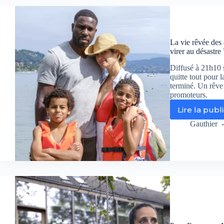
ce
qu’
fau
sav
La vie rêvée des 
su
virer au désastre 
le
tél
Diffusé à 21h10 s
dif
quitte tout pour 
su
terminé. Un rêve 
Fr
promoteurs.
3
Lire la publ
La
vie
Gauthier
rê
de
au
(F
2)
–
Le
rê
d’
no