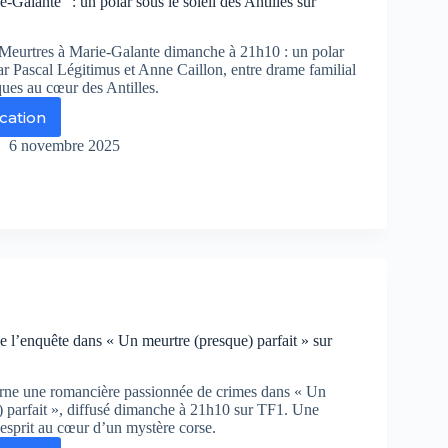
-Galante” : un polar sous le soleil des Antilles sur
 Meurtres à Marie-Galante dimanche à 21h10 : un polar
ar Pascal Légitimus et Anne Caillon, entre drame familial
iques au cœur des Antilles.
ication
eurtres
6 novembre 2025
ie-
ante”
lar
us
eil
s
illes
 l’enquête dans « Un meurtre (presque) parfait » sur
r
ance
rne une romancière passionnée de crimes dans « Un
) parfait », diffusé dimanche à 21h10 sur TF1. Une
esprit au cœur d’un mystère corse.