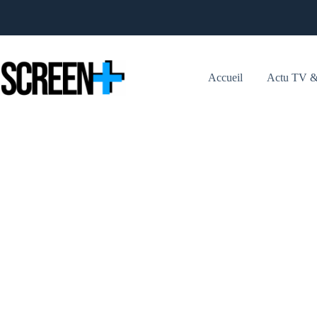
Passer
au
contenu
Accueil
Actu TV &