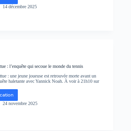
nique
14 décembre 2025
and
gasin
1
se
r
ting
L
ur
ttue : l’enquête qui secoue le monde du tennis
uver
attue : une jeune joueuse est retrouvée morte avant un
gie
uête haletante avec Yannick Noah. À voir à 21h10 sur
ël…
ication
rt
el
r
24 novembre 2025
x
re
ttue
enquête