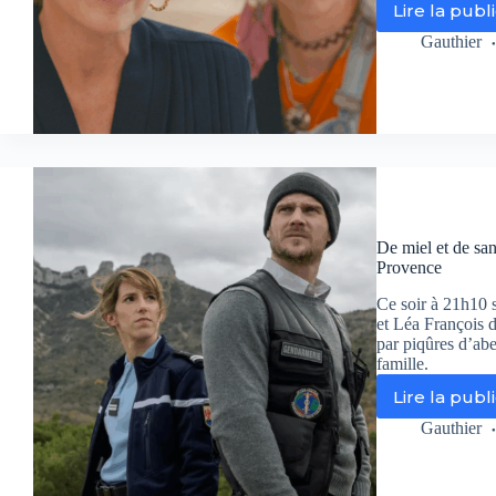
Lire la publ
Cla
Ke
Gauthier
mè
l’
da
«
Un
me
(p
par
»
De miel et de san
su
Provence
TF
Ce soir à 21h10 
et Léa François 
par piqûres d’abe
famille.
Lire la publ
De
mi
Gauthier
et
de
sa