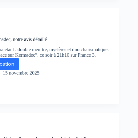
coue
nde
nis
dec, notre avis détaillé
aletant : double meurtre, mystères et duo charismatique.
e sur Kermadec”, ce soir à 21h10 sur France 3.
ication
nace
r
15 novembre 2025
rmadec,
tre
s
aillé