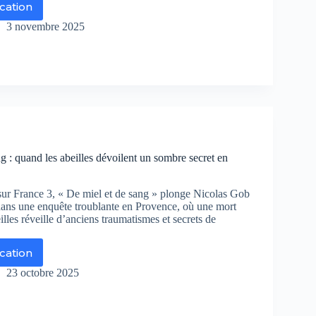
ication
ire
im
3 novembre 2025
ne
enquête
ns
urtre
resque)
fait
g : quand les abeilles dévoilent un sombre secret en
r
1
sur France 3, « De miel et de sang » plonge Nicolas Gob
dans une enquête troublante en Provence, où une mort
illes réveille d’anciens traumatismes et secrets de
ication
el
23 octobre 2025
ng