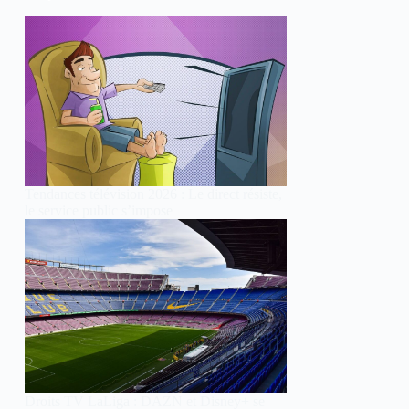
Tendances télévision 2026 : Le direct résiste,
le service public s’impose
Droits TV LaLiga : DAZN et Disney+ se