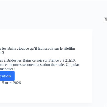
les-Bains : tout ce qu’il faut savoir sur le téléfilm
e 3
s à Brides-les-Bains ce soir sur France 3 à 21h10.
ions et meurtres secouent la station thermale. Un polar
s manquer !
ication
urtres
5 mars 2026
des-
-
ins
t
De