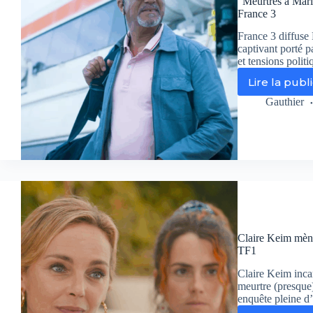
“Meurtres à Marie
France 3
France 3 diffuse
captivant porté p
et tensions polit
Lire la publ
“M
à
Gauthier
Mar
Gal
:
un
po
so
le
sol
de
Ant
Claire Keim mène
su
TF1
Fr
3
Claire Keim inca
meurtre (presque
enquête pleine d’