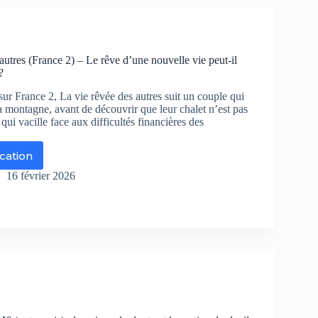
il
t
oir
autres (France 2) – Le rêve d’une nouvelle vie peut-il
r
?
éfilm
ur France 2, La vie rêvée des autres suit un couple qui
fusé
la montagne, avant de découvrir que leur chalet n’est pas
r
qui vacille face aux difficultés financières des
ance
ication
16 février 2026
vée
s
tres
rance
ve
une
uvelle