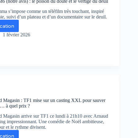
(notre avis) : le poison du doute et le vertige du deuil
ut-
a s’impose comme un téléfilm très touchant, inspiré
aie, suivi d’un plateau et d’un documentaire sur le deuil.
er
ication
ur
sastre
mma
1 février 2026
r
tre
s)
ison
ute
d Magasin : TF1 mise sur un casting XXL pour sauver
tige
… à quel prix ?
il
 Magasin arrive sur TF1 ce lundi à 21h10 avec Arnaud
ting impressionnant. Une comédie de Noël ambitieuse,
r et le rythme divisent.
ication