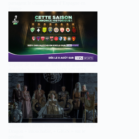
partagent le championnat d’Espagne en
France
Reprise de la Ligue 2 BKT : Le grand retour
des clubs historiques sur beIN SPORTS
Classement séries JustWatch : « House of the
Dragon » intouchable, « GIGN » sur le
podium