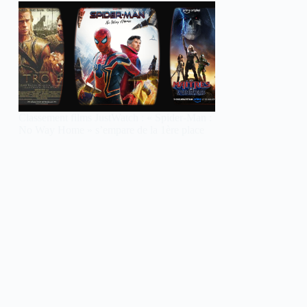
Classement films JustWatch : « Spider-Man :
No Way Home » s’empare de la 1ère place