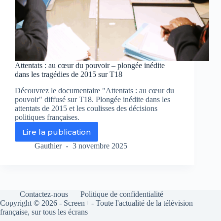
Attentats : au cœur du pouvoir – plongée inédite
dans les tragédies de 2015 sur T18
Découvrez le documentaire "Attentats : au cœur du
pouvoir" diffusé sur T18. Plongée inédite dans les
attentats de 2015 et les coulisses des décisions
politiques françaises.
Lire la publication
Attentats
:
Gauthier
3 novembre 2025
au
cœur
du
pouvoir
–
Contactez-nous
Politique de confidentialité
plongée
Copyright © 2026 - Screen+ - Toute l'actualité de la télévision
inédite
française, sur tous les écrans
dans