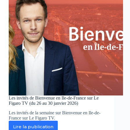
Marleau
face
à
l’omerta
dans
un
épisode
inédit
ce
mardi
sur
France
2
Les invités de Bienvenue en Ile-de-France sur Le
Figaro TV (du 26 au 30 janvier 2026)
Les invités de la semaine sur Bienvenue en Ile-de-
France sur Le Figaro TV.
Lire la publication
Les