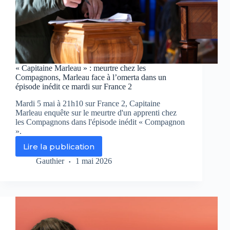
« Capitaine Marleau » : meurtre chez les
Compagnons, Marleau face à l’omerta dans un
épisode inédit ce mardi sur France 2
Mardi 5 mai à 21h10 sur France 2, Capitaine
Marleau enquête sur le meurtre d'un apprenti chez
les Compagnons dans l'épisode inédit « Compagnon
».
Lire la publication
«
Capitaine
Gauthier
1 mai 2026
Marleau
»
:
meurtre
chez
les
Compagnons,