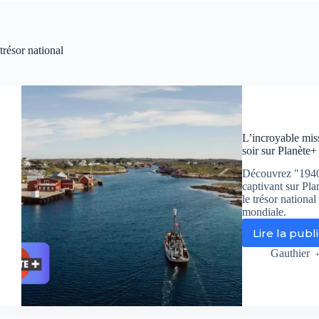
trésor national
L’incroyable miss
soir sur Planète+ 
Découvrez "1940 
captivant sur Pla
le trésor nationa
mondiale.
Lire la publ
L’i
mis
Gauthier
se
po
sa
50