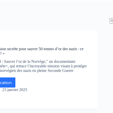
ion secrète pour sauver 50 tonnes d’or des nazis : ce
! »
: Sauver l’or de la Norvège," un documentaire
nète+, qui retrace l’incroyable mission visant à protéger
l norvégien des nazis en pleine Seconde Guerre
ication
ncroyable
sion
23 janvier 2025
crète
ur
uver
De