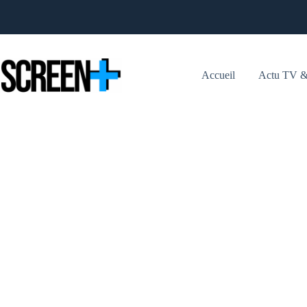
Passer
au
contenu
Accueil
Actu TV &