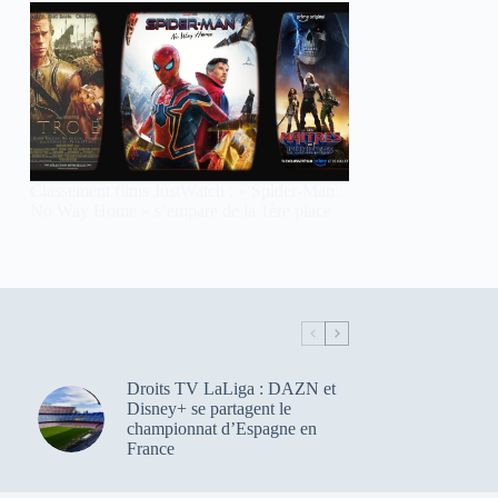
Classement films JustWatch : « Spider-Man :
No Way Home » s’empare de la 1ère place
Droits TV LaLiga : DAZN et
Disney+ se partagent le
championnat d’Espagne en
France