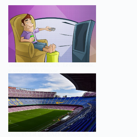
Tendances télévision 2026 : Le direct résiste,
le service public s’impose
Droits TV LaLiga : DAZN et Disney+ se