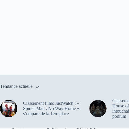
Tendance actuelle
Classemen
Classement films JustWatch : «
House of
Spider-Man : No Way Home »
intoucha
s’empare de la 1ère place
podium