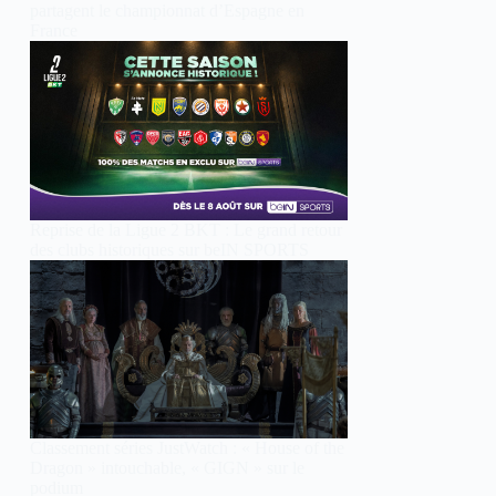
partagent le championnat d’Espagne en
France
Reprise de la Ligue 2 BKT : Le grand retour
des clubs historiques sur beIN SPORTS
Classement séries JustWatch : « House of the
Dragon » intouchable, « GIGN » sur le
podium