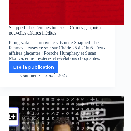
Snapped : Les femmes tueuses – Crimes glaçants et
nouvelles affaires inédites
Plongez dans la nouvelle saison de Snapped : Les
femmes tueuses ce soir sur Chérie 25 à 21h05. Deux
affaires glaçantes : Porsche Humphery et Susan
Monica, entre mystères et révélations choquantes.
Lire la publication
Snapped
:
Gauthier
12 août 2025
Les
femmes
tueuses
–
Crimes
glaçants
et
nouvelles
affaires
inédites