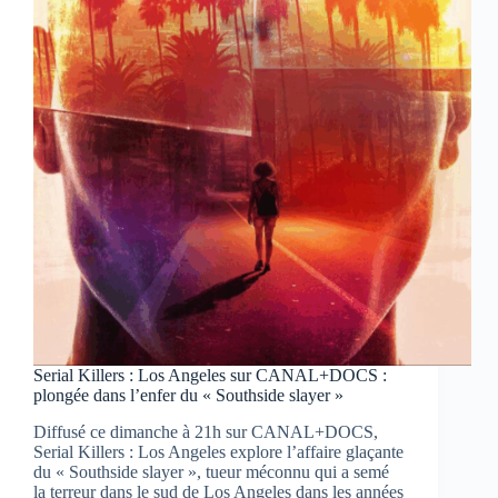
glaçant
d’une
militante
devenue
meurtrière
Serial Killers : Los Angeles sur CANAL+DOCS :
plongée dans l’enfer du « Southside slayer »
Diffusé ce dimanche à 21h sur CANAL+DOCS,
Serial Killers : Los Angeles explore l’affaire glaçante
du « Southside slayer », tueur méconnu qui a semé
la terreur dans le sud de Los Angeles dans les années