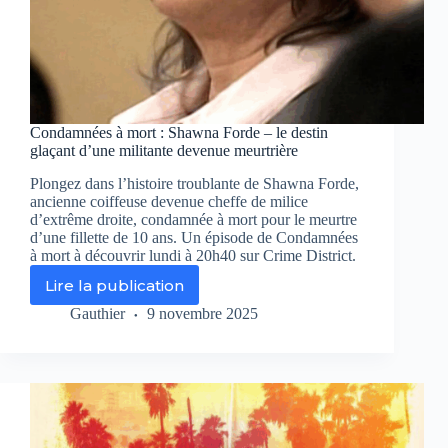
Condamnées à mort : Shawna Forde – le destin
glaçant d’une militante devenue meurtrière
Plongez dans l’histoire troublante de Shawna Forde,
ancienne coiffeuse devenue cheffe de milice
d’extrême droite, condamnée à mort pour le meurtre
d’une fillette de 10 ans. Un épisode de Condamnées
à mort à découvrir lundi à 20h40 sur Crime District.
Lire la publication
Condamnées
à
Gauthier
9 novembre 2025
mort
:
Shawna
Forde
–
le
destin