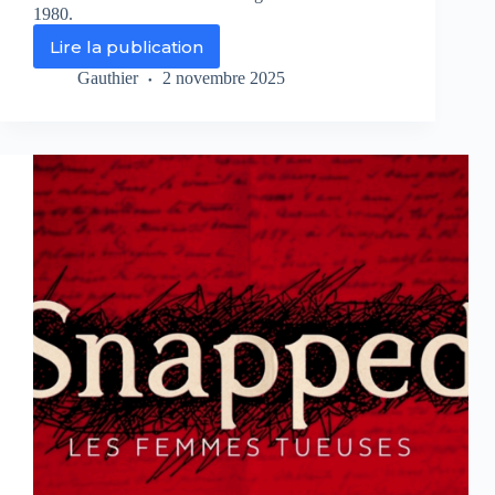
1980.
Lire la publication
Serial
Killers
Gauthier
2 novembre 2025
:
Los
Angeles
sur
CANAL+DOCS
:
plongée
dans
l’enfer
du
« Southside
slayer »