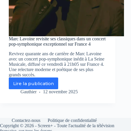
Marc Lavoine revisite ses classiques dans un concert
pop-symphonique exceptionnel sur France 4
Revivez quarante ans de carrière de Marc Lavoine
avec un concert pop-symphonique inédit à La Seine
Musicale, diffusé ce vendredi à 21h05 sur France 4.
Une relecture moderne et poétique de ses plus
grands succès.
Lire la publication
Marc
Lavoine
Gauthier
12 novembre 2025
revisite
ses
classiques
dans
un
Contactez-nous
Politique de confidentialité
concert
Copyright © 2026 - Screen+ - Toute l'actualité de la télévision
pop-
française, sur tous les écrans