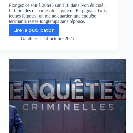
Plongez ce soir à 20h45 sur T18 dans Non élucidé :
l’affaire des disparues de la gare de Perpignan. Trois
jeunes femmes, un même quartier, une enquête
terrifiante restée longtemps sans réponse.
Lire la publication
Les
disparues
Gauthier
14 octobre 2025
de
la
gare
de
Perpignan
:
l’enquête
a-
t-
elle
avancé
?