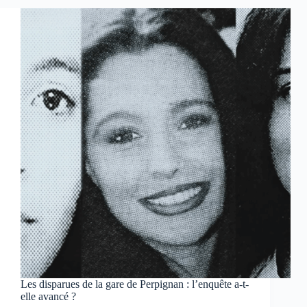
sombre
de
France
2
à
ne
pas
manquer
Les disparues de la gare de Perpignan : l’enquête a-t-
elle avancé ?