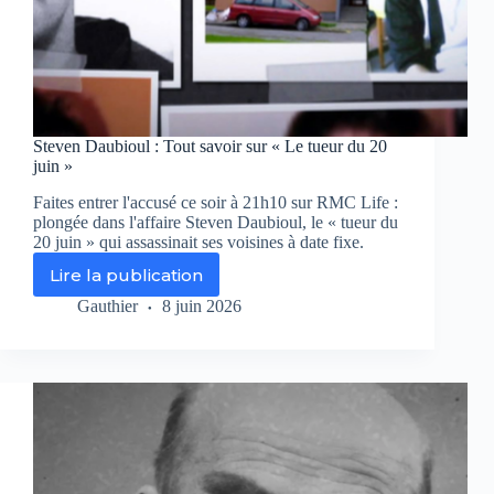
Steven Daubioul : Tout savoir sur « Le tueur du 20
juin »
Faites entrer l'accusé ce soir à 21h10 sur RMC Life :
plongée dans l'affaire Steven Daubioul, le « tueur du
20 juin » qui assassinait ses voisines à date fixe.
Lire la publication
Steven
Daubioul
Gauthier
8 juin 2026
:
Tout
savoir
sur
« Le
tueur
du
20
juin »