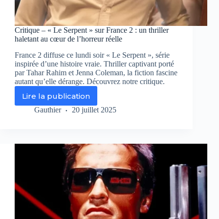
Critique – « Le Serpent » sur France 2 : un thriller
haletant au cœur de l’horreur réelle
France 2 diffuse ce lundi soir « Le Serpent », série
inspirée d’une histoire vraie. Thriller captivant porté
par Tahar Rahim et Jenna Coleman, la fiction fascine
autant qu’elle dérange. Découvrez notre critique.
Lire la publication
Critique
–
Gauthier
20 juillet 2025
«
Le
Serpent
»
sur
France
2
:
un
thriller
haletant