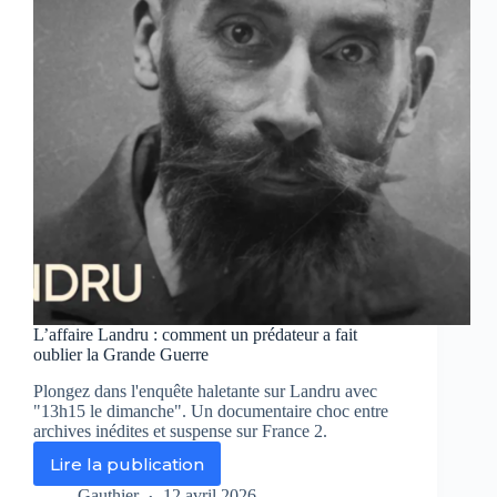
L’affaire Landru : comment un prédateur a fait
oublier la Grande Guerre
Plongez dans l'enquête haletante sur Landru avec
"13h15 le dimanche". Un documentaire choc entre
archives inédites et suspense sur France 2.
Lire la publication
L’affaire
Landru
Gauthier
12 avril 2026