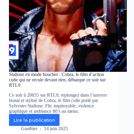
au
cœur
de
l’horreur
réelle
Stallone en mode boucher : Cobra, le film d’action
culte qui ne recule devant rien, débarque ce soir sur
RTL9
Ce soir à 20h55 sur RTL9, replongez dans l’univers
brutal et stylisé de Cobra, le film culte porté par
Sylvester Stallone. Flic impitoyable, violence
graphique et ambiance 80’s au menu.
Lire la publication
Stallone
en
Gauthier
14 juin 2025
mode