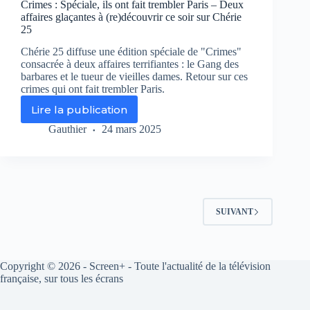
Crimes : Spéciale, ils ont fait trembler Paris – Deux
affaires glaçantes à (re)découvrir ce soir sur Chérie
25
Chérie 25 diffuse une édition spéciale de "Crimes"
consacrée à deux affaires terrifiantes : le Gang des
barbares et le tueur de vieilles dames. Retour sur ces
crimes qui ont fait trembler Paris.
Lire la publication
Crimes
:
Gauthier
24 mars 2025
Spéciale,
ils
ont
fait
trembler
Paris
SUIVANT
–
Deux
affaires
glaçantes
Copyright © 2026 - Screen+ - Toute l'actualité de la télévision
à
française, sur tous les écrans
(re)découvrir
ce