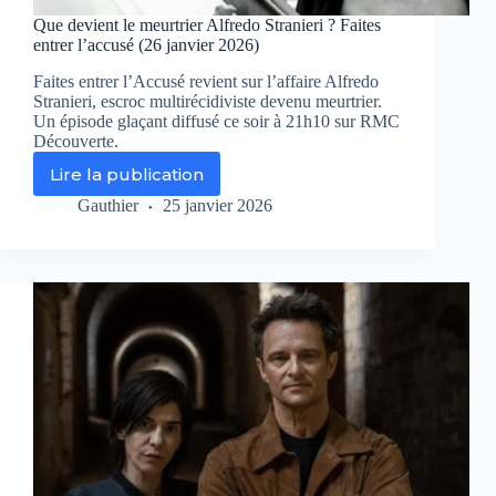
Que devient le meurtrier Alfredo Stranieri ? Faites
entrer l’accusé (26 janvier 2026)
Faites entrer l’Accusé revient sur l’affaire Alfredo
Stranieri, escroc multirécidiviste devenu meurtrier.
Un épisode glaçant diffusé ce soir à 21h10 sur RMC
Découverte.
Lire la publication
Que
devient
Gauthier
25 janvier 2026
le
meurtrier
Alfredo
Stranieri
?
Faites
entrer
l’accusé
(26
janvier
2026)