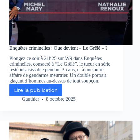
Enquêtes criminelles : Que devient « Le Grêlé » ?
Plongez ce soir à 21h25 sur W9 dans Enquêtes
criminelles, consacré à “Le Grêlé”, le tueur en série
resté insaisissable pendant 35 ans, et à une autre
affaire de gendarme meurtrier. Un double portrait
glaçant d’hommes au-dessus de tout soupçon.
Lire la publication
Enquêtes
criminelles
Gauthier
8 octobre 2025
:
Que
devient
« Le
Grêlé »
?