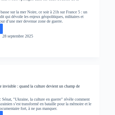
asse sur la mer Noire, ce soir à 21h sur France 5 : un
trophe
it qui dévoile les enjeux géopolitiques, militaires et
our d’une mer devenue zone de guerre.
28 septembre 2025
ée
les
e invisible : quand la culture devient un champ de
litique
c Sénat, "Ukraine, la culture en guerre" révèle comment
ukrainien s’est transformé en bataille pour la mémoire et le
ocumentaire fort, à ne pas manquer.