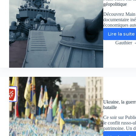
ans
géopolitique
après
la
Découvrez Main b
catas
documentaire inéd
économiques aut
Lire la suite
Main
basse
Gauthier
sur
la
mer
Noire
:
plong
dans
les
eaux
troub
Ukraine, la guerr
de
bataille
la
géopo
Ce soir sur Publi
le conflit russo-
patrimoine. Un d