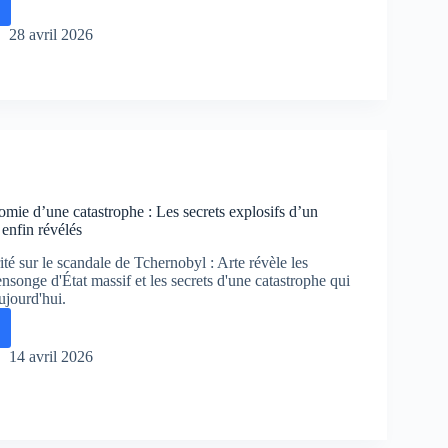
nobyl,
28 avril 2026
ie
e
es
mie d’une catastrophe : Les secrets explosifs d’un
ites
enfin révélés
té sur le scandale de Tchernobyl : Arte révèle les
nsonge d'État massif et les secrets d'une catastrophe qui
ujourd'hui.
ée
nobyl,
nte
mie
14 avril 2026
trophe
onge