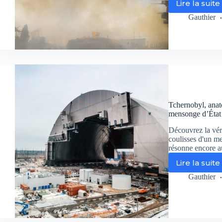
Lire la suite
Tcher
une
Gauthier
tragéd
sans
fin
:
Franc
2
ouvre
les
archiv
Tchernobyl, anato
interd
mensonge d’État 
du
KGB
Découvrez la véri
pour
coulisses d'un me
une
résonne encore a
plong
Lire la suite
Tcher
glaça
anato
dans
Gauthier
d’une
le
catas
plus
:
grand
Les
mens