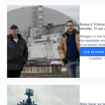
secret
d’État
explos
du
d’un
XXᵉ
mens
siècle
d’État
enfin
Retour à Tcherno
révélé
interdite, 35 ans 
Plongez ce soir 
documentaire exc
d’exclusion, tren
Lire la suite
Retou
à
Gauthier
Tcher
:
une
immer
boule
dans
la
zone
interdi
35
Main basse sur la