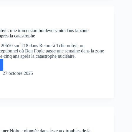
s
ifs
onge
byl : une immersion bouleversante dans la zone
s
après la catastrophe
à 20h50 sur T18 dans Retour à Tchernobyl, un
eptionnel où Ben Fogle passe une semaine dans la zone
te-cinq ans après la catastrophe nucléaire.
r
27 octobre 2025
nobyl
sion
versante
te,
 mer Noire : plongée dans les eaux troubles de la