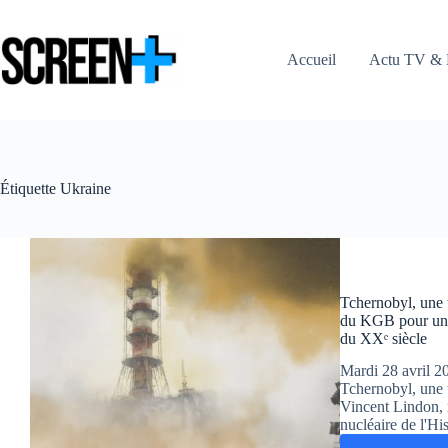
Passer
au
contenu
Accueil
Actu TV & 
Étiquette
Ukraine
Tchernobyl, une t
du KGB pour une
du XXᵉ siècle
Mardi 28 avril 2
Tchernobyl, une 
Vincent Lindon, r
nucléaire de l'Hi