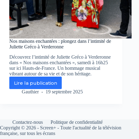
Nos maisons enchantées : plongez dans l’intimité de
Juliette Gréco à Verderonne
Découvrez l’intimité de Juliette Gréco à Verderonne
dans « Nos maisons enchantées », samedi à 16h25
sur ici Hauts-de-France. Un hommage musical
vibrant autour de sa vie et de son héritage.
Lire la publication
Nos
maisons
Gauthier
19 septembre 2025
enchantées
:
plongez
dans
l’intimité
Contactez-nous
Politique de confidentialité
de
Copyright © 2026 - Screen+ - Toute l'actualité de la télévision
Juliette
française, sur tous les écrans
Gréco