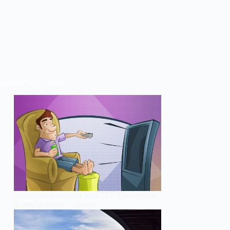
rnières publications
Tendances télévision 2026 : Le direct résiste,
le service public s’impose