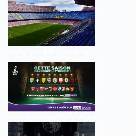
Droits TV LaLiga : DAZN et Disney+ se
partagent le championnat d’Espagne en
France
Reprise de la Ligue 2 BKT : Le grand retour
des clubs historiques sur beIN SPORTS