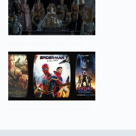
Classement séries JustWatch : « House of the
Dragon » intouchable, « GIGN » sur le
podium
Classement films JustWatch : « Spider-Man :
No Way Home » s’empare de la 1ère place