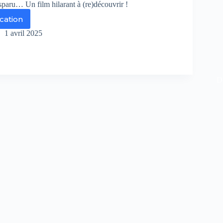
sparu… Un film hilarant à (re)découvrir !
ication
e
t
1 avril 2025
ie
s
gas
De
ry
d
p
barque
r
L9
r
h55