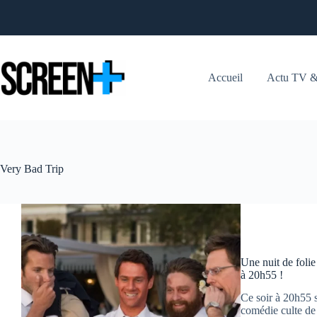
Passer
au
contenu
Accueil
Actu TV &
Very Bad Trip
Une nuit de foli
à 20h55 !
Ce soir à 20h55 
comédie culte de 