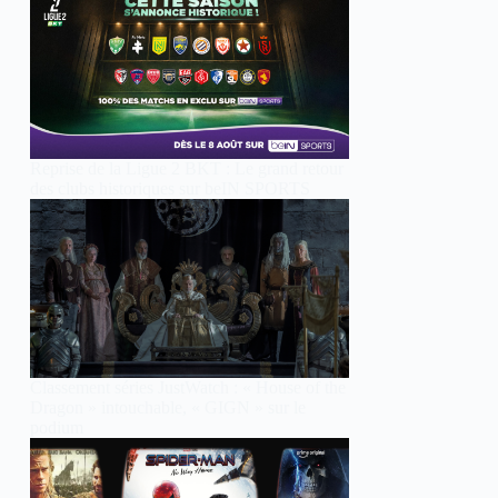
Reprise de la Ligue 2 BKT : Le grand retour
des clubs historiques sur beIN SPORTS
Classement séries JustWatch : « House of the
Dragon » intouchable, « GIGN » sur le
podium