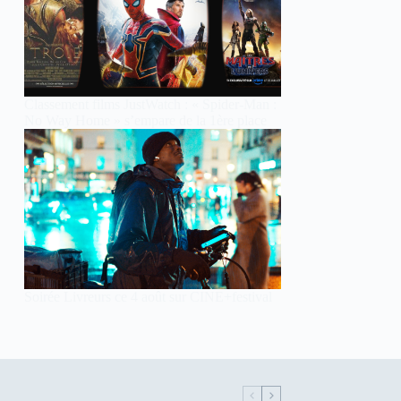
Classement films JustWatch : « Spider-Man :
No Way Home » s’empare de la 1ère place
Soirée Livreurs ce 4 août sur CINE+festival