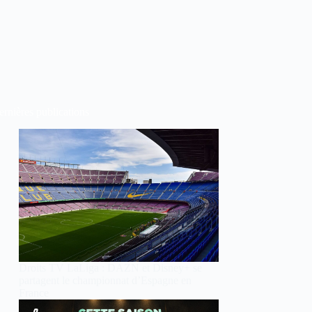
rnières publications
Droits TV LaLiga : DAZN et Disney+ se
partagent le championnat d’Espagne en
France