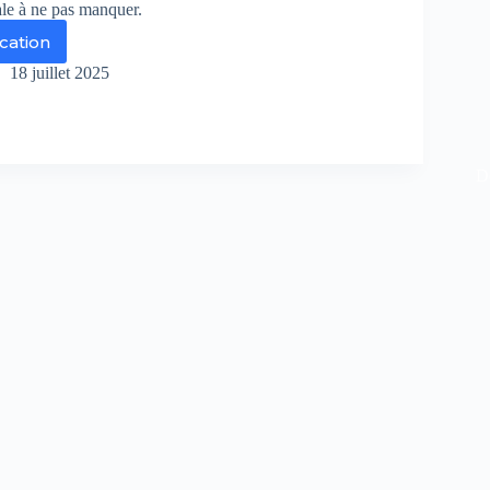
ale à ne pas manquer.
ication
lann
x
18 juillet 2025
illes
arrues
ncert
De
énement
s
nquer
r
r
ance