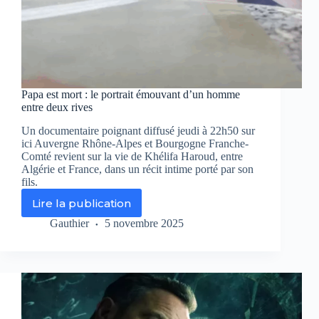
Papa est mort : le portrait émouvant d’un homme
entre deux rives
Un documentaire poignant diffusé jeudi à 22h50 sur
ici Auvergne Rhône-Alpes et Bourgogne Franche-
Comté revient sur la vie de Khélifa Haroud, entre
Algérie et France, dans un récit intime porté par son
fils.
Lire la publication
Papa
est
Gauthier
5 novembre 2025
mort
:
le
portrait
émouvant
d’un
homme