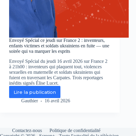
Envoyé Spécial ce jeudi sur France 2 : inventeurs,
enfants victimes et soldats ukrainiens en fuite — une
soirée qui va marquer les esprits
Envoyé Spécial du jeudi 16 avril 2026 sur France 2
à 21h00 : inventeurs qui plaquent tout, violences
sexuelles en maternelle et soldats ukrainiens qui
fuient en traversant les Carpates. Trois reportages
inédits signés Élise Lucet.
Lire la publication
Envoyé
Spécial
Gauthier
16 avril 2026
ce
jeudi
sur
France
2
Contactez-nous
Politique de confidentialité
:
Copyright © 2026 - Screen+ - Toute l'actualité de la télévision