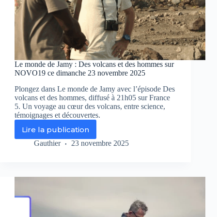
Le monde de Jamy : Des volcans et des hommes sur
NOVO19 ce dimanche 23 novembre 2025
Plongez dans Le monde de Jamy avec l’épisode Des
volcans et des hommes, diffusé à 21h05 sur France
5. Un voyage au cœur des volcans, entre science,
témoignages et découvertes.
Lire la publication
Le
monde
Gauthier
23 novembre 2025
de
Jamy
:
Des
volcans
et
des
hommes