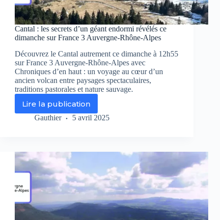
Cantal : les secrets d’un géant endormi révélés ce
dimanche sur France 3 Auvergne-Rhône-Alpes
Découvrez le Cantal autrement ce dimanche à 12h55
sur France 3 Auvergne-Rhône-Alpes avec
Chroniques d’en haut : un voyage au cœur d’un
ancien volcan entre paysages spectaculaires,
traditions pastorales et nature sauvage.
Lire la publication
Cantal
:
Gauthier
5 avril 2025
les
secrets
d’un
géant
endormi
révélés
ce
dimanche
sur
France
3