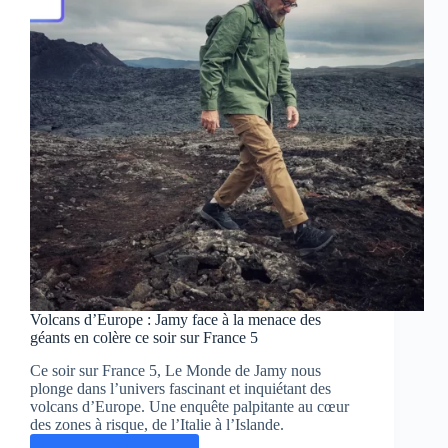
sur
NOVO19
ce
dimanche
23
novembre
2025
Volcans d’Europe : Jamy face à la menace des
géants en colère ce soir sur France 5
Ce soir sur France 5, Le Monde de Jamy nous
plonge dans l’univers fascinant et inquiétant des
volcans d’Europe. Une enquête palpitante au cœur
des zones à risque, de l’Italie à l’Islande.