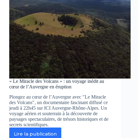
Auvergne-
Rhône-
Alpes
« Le Miracle des Volcans » : un voyage inédit au
cœur de l’Auvergne en éruption
Plongez au cœur de l’Auvergne avec "Le Miracle
des Volcans", un documentaire fascinant diffusé ce
jeudi à 22h45 sur ICI Auvergne-Rhône-Alpes. Un
voyage aérien et souterrain à la découverte de
paysages spectaculaires, de trésors historiques et de
secrets scientifiques.
Lire la publication
« Le