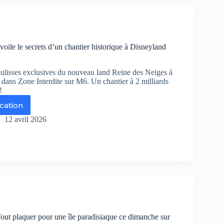
enquête
oc
èle
ampleur
voile le secrets d’un chantier historique à Disneyland
une
ance
ulisses exclusives du nouveau land Reine des Neiges à
abandon
dans Zone Interdite sur M6. Un chantier à 2 milliards
!
itaire
ication
ne
erdite
12 avril 2026
oile
rets
un
ntier
torique
sneyland
is
Tout plaquer pour une île paradisiaque ce dimanche sur