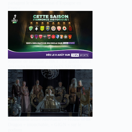
partagent le championnat d’Espagne en
France
Reprise de la Ligue 2 BKT : Le grand retour
des clubs historiques sur beIN SPORTS
Classement séries JustWatch : « House of the
Dragon » intouchable, « GIGN » sur le
podium