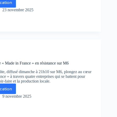
ication
ne
erdite
23 novembre 2025
nsacre
n
méro
vembre
somie
le « Made in France » en résistance sur M6
ite, diffusé dimanche à 21h10 sur M6, plongez au cœur
ce » à travers quatre entreprises qui se battent pour
ir-faire et la production locale.
ication
ne
erdite
9 novembre 2025
de