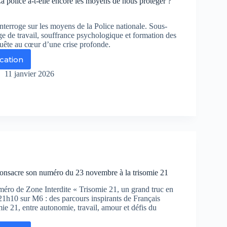
La police a-t-elle encore les moyens de nous protéger ?
s
nçais
Orlando
interroge sur les moyens de la Police nationale. Sous-
r
rge de travail, souffrance psychologique et formation des
quête au cœur d’une crise profonde.
ication
ne
erdite
11 janvier 2026
ice
e
core
yens
 consacre son numéro du 23 novembre à la trisomie 21
us
otéger
éro de Zone Interdite « Trisomie 21, un grand truc en
 21h10 sur M6 : des parcours inspirants de Français
r
mie 21, entre autonomie, travail, amour et défis du