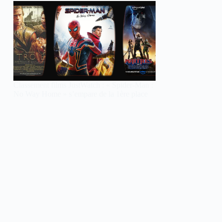
Classement films JustWatch : « Spider-Man :
No Way Home » s’empare de la 1ère place