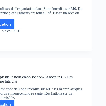
lisses de l'expatriation dans Zone Interdite sur M6. De
nzibar, ces Français ont tout quitté. Est-ce un rêve ou
ication
ne
erdite
5 avril 2026
ut
aquer
ur
e
radisiaque
manche
r
 plastique nous empoisonne-t-il à notre insu ? Les
ne Interdite
ête choc de Zone Interdite sur M6 : les microplastiques
orps et menacent notre santé. Révélations sur un
 invisible.
ication