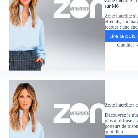
Zone interdite : 
de
sur M6
Fra
d’
Zone interdite s’
su
effectifs, surcha
recrues : une en
M6
Lire la publ
Zo
int
Gauthier
:
La
pol
a-
t-
ell
en
les
mo
de
Zone interdite :
no
pr
Découvrez le num
?
plus », diffusé à
su
porteurs de triso
quotidien.
M6