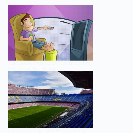
Tendances télévision 2026 : Le direct résiste,
le service public s’impose
Droits TV LaLiga : DAZN et Disney+ se