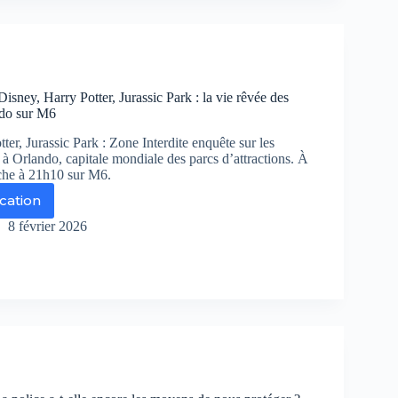
nace
ns
rets
Disney, Harry Potter, Jurassic Park : la vie rêvée des
ndo sur M6
uveau
uron
ter, Jurassic Park : Zone Interdite enquête sur les
s à Orlando, capitale mondiale des parcs d’attractions. À
che à 21h10 sur M6.
rine
ication
nçaise
ne
r
erdite
8 février 2026
ney,
rry
ter,
assic
rk
vée