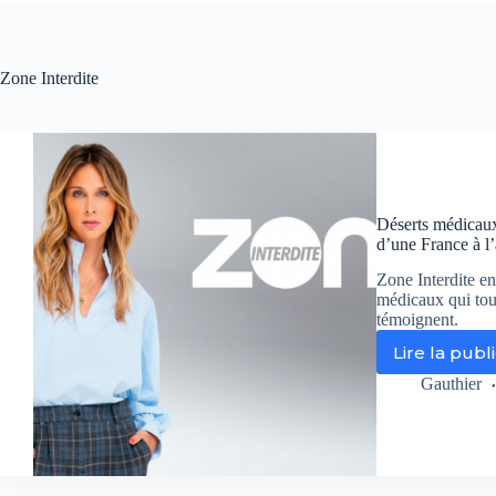
Zone Interdite
Déserts médicaux 
d’une France à l
Zone Interdite e
médicaux qui touc
témoignent.
Lire la publ
Dé
mé
Gauthier
:
ce
soi
su
M6