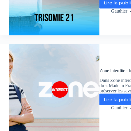
Lire la publ
Zo
int
Gauthier
:
co
so
nu
du
23
no
à
la
tri
Zone interdite : 
21
Dans Zone interd
du « Made in Fran
préserver les savo
Lire la publ
Zo
int
Gauthier
:
le
«
Ma