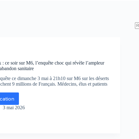
: ce soir sur M6, l’enquête choc qui révèle l’ampleur
’abandon sanitaire
nquête ce dimanche 3 mai à 21h10 sur M6 sur les déserts
hent 9 millions de Français. Médecins, élus et patients
ication
serts
dicaux
3 mai 2026
r
r
,
De