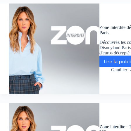
l’
ch
qui
rév
l’
Zone Interdite dé
d’
Paris
Fr
à
Découvrez les co
l’
Disneyland Paris 
d'euros décrypté 
san
Lire la publ
Zo
Int
Gauthier
dév
le
sec
d’
cha
his
à
Di
Par
Zone interdite : 