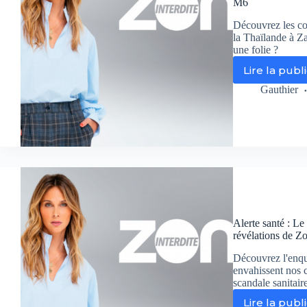
M6
Découvrez les cou
la Thaïlande à Za
une folie ?
Lire la publ
Zo
int
Gauthier
:
To
pl
po
un
île
pa
ce
di
su
Alerte santé : Le
M6
révélations de Zo
Découvrez l'enqu
envahissent nos c
scandale sanitaire
Lire la publ