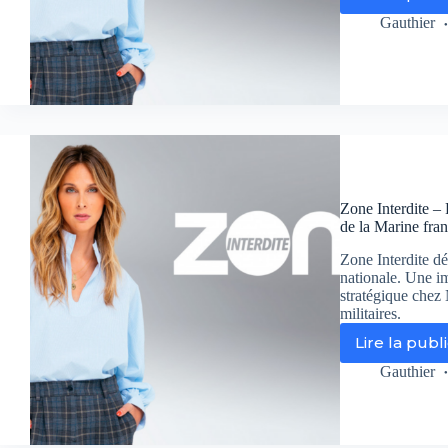
Ale
sa
Gauthier
:
Le
pla
no
em
t-
il
à
no
Zone Interdite – 
ins
de la Marine fra
?
Le
Zone Interdite dé
rév
nationale. Une i
de
stratégique chez
Zo
militaires.
Int
Lire la publ
Zo
Int
Gauthier
–
Fa
à
la