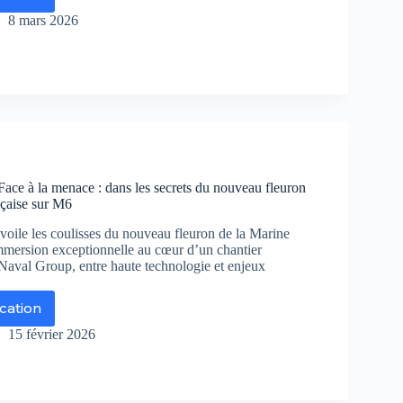
rte
nté
8 mars 2026
stique
us
poisonne-
tre
Face à la menace : dans les secrets du nouveau fleuron
u
nçaise sur M6
s
voile les coulisses du nouveau fleuron de la Marine
élations
mmersion exceptionnelle au cœur d’un chantier
 Naval Group, entre haute technologie et enjeux
ne
erdite
ication
ne
erdite
15 février 2026
ce