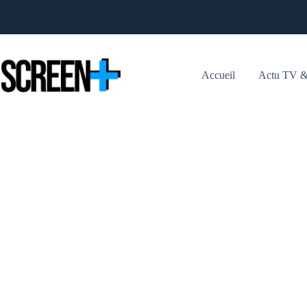
Passer
au
contenu
Accueil
Actu TV &