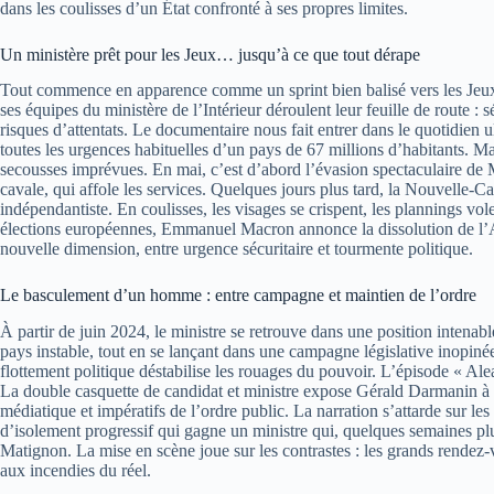
dans les coulisses d’un État confronté à ses propres limites.
Un ministère prêt pour les Jeux… jusqu’à ce que tout dérape
Tout commence en apparence comme un sprint bien balisé vers les Jeu
ses équipes du ministère de l’Intérieur déroulent leur feuille de route : s
risques d’attentats. Le documentaire nous fait entrer dans le quotidien ul
toutes les urgences habituelles d’un pays de 67 millions d’habitants. M
secousses imprévues. En mai, c’est d’abord l’évasion spectaculaire 
cavale, qui affole les services. Quelques jours plus tard, la Nouvelle-
indépendantiste. En coulisses, les visages se crispent, les plannings vo
élections européennes, Emmanuel Macron annonce la dissolution de l’A
nouvelle dimension, entre urgence sécuritaire et tourmente politique.
Le basculement d’un homme : entre campagne et maintien de l’ordre
À partir de juin 2024, le ministre se retrouve dans une position intenable
pays instable, tout en se lançant dans une campagne législative inopi
flottement politique déstabilise les rouages du pouvoir. L’épisode « Alea j
La double casquette de candidat et ministre expose Gérald Darmanin à un
médiatique et impératifs de l’ordre public. La narration s’attarde sur les
d’isolement progressif qui gagne un ministre qui, quelques semaines plu
Matignon. La mise en scène joue sur les contrastes : les grands rendez-v
aux incendies du réel.