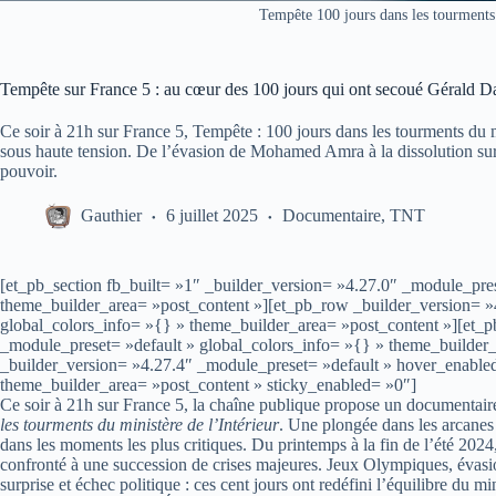
Tempête 100 jours dans les tourments 
Tempête sur France 5 : au cœur des 100 jours qui ont secoué Gérald Dar
Ce soir à 21h sur France 5, Tempête : 100 jours dans les tourments du 
sous haute tension. De l’évasion de Mohamed Amra à la dissolution sur
pouvoir.
Gauthier
6 juillet 2025
Documentaire
,
TNT
[et_pb_section fb_built= »1″ _builder_version= »4.27.0″ _module_pres
theme_builder_area= »post_content »][et_pb_row _builder_version= »
global_colors_info= »{} » theme_builder_area= »post_content »][et_
_module_preset= »default » global_colors_info= »{} » theme_builder_
_builder_version= »4.27.4″ _module_preset= »default » hover_enable
theme_builder_area= »post_content » sticky_enabled= »0″]
Ce soir à 21h sur France 5, la chaîne publique propose un documentaire 
les tourments du ministère de l’Intérieur
. Une plongée dans les arcanes 
dans les moments les plus critiques. Du printemps à la fin de l’été 2024
confronté à une succession de crises majeures. Jeux Olympiques, évasio
surprise et échec politique : ces cent jours ont redéfini l’équilibre du m