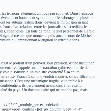
, les tensions atteignent un nouveau sommet. Dans l’épisode
un événement hautement symbolique : le sabotage de plusieurs
t les auteurs restent flous, devient le miroir grossissant
 fronts. Les relations entre les journalistes accrédités, les
les, chaotiques. En toile de fond, le sort personnel de Gérald
’éloigne à mesure que monte en puissance le nom de Michel
ministre qui ambitionnait Matignon se retrouve sans
 c’est le portrait d’un pouvoir sous pression, d’une institution
cumentaire s’appuie sur une narration rythmée, nourrie de
 voit la solitude d’un ministre confronté à sa chute,
 nerveuse. France 5 semble vouloir montrer, sans artifice, que
puissance. C’est une mécanique fragile, vulnérable à la
confidentiels, ils parviennent néanmoins à faire sentir
 réalité du pays. Un documentaire qui ne tranche pas, mais
n= »4.27.0″ _module_preset= »default »
er_area= »post_content »][et_pb_column type= »4_4″