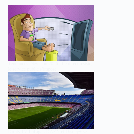
Tendances télévision 2026 : Le direct résiste,
le service public s’impose
Droits TV LaLiga : DAZN et Disney+ se