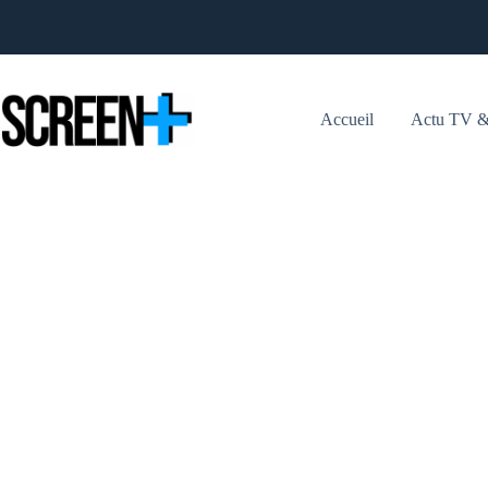
Passer
au
contenu
Accueil
Actu TV &