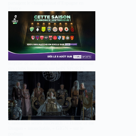
partagent le championnat d’Espagne en
France
Reprise de la Ligue 2 BKT : Le grand retour
des clubs historiques sur beIN SPORTS
Classement séries JustWatch : « House of the
Dragon » intouchable, « GIGN » sur le
podium