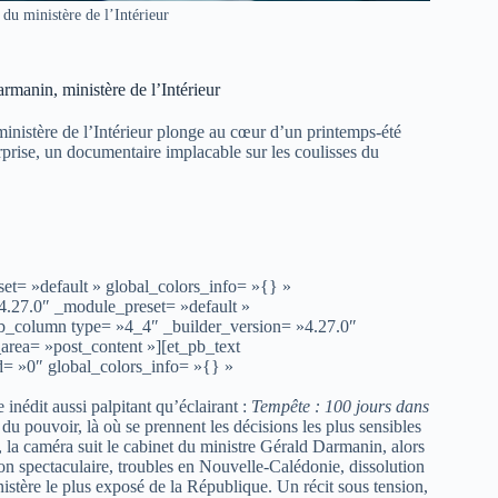
du ministère de l’Intérieur
manin, ministère de l’Intérieur
ministère de l’Intérieur plonge au cœur d’un printemps-été
prise, un documentaire implacable sur les coulisses du
et= »default » global_colors_info= »{} »
4.27.0″ _module_preset= »default »
pb_column type= »4_4″ _builder_version= »4.27.0″
area= »post_content »][et_pb_text
d= »0″ global_colors_info= »{} »
inédit aussi palpitant qu’éclairant :
Tempête : 100 jours dans
du pouvoir, là où se prennent les décisions les plus sensibles
, la caméra suit le cabinet du ministre Gérald Darmanin, alors
n spectaculaire, troubles en Nouvelle-Calédonie, dissolution
inistère le plus exposé de la République. Un récit sous tension,