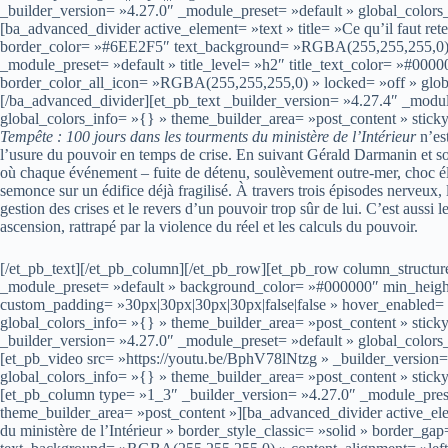
_builder_version= »4.27.0″ _module_preset= »default » global_colors
[ba_advanced_divider active_element= »text » title= »Ce qu’il faut ret
border_color= »#6EE2F5″ text_background= »RGBA(255,255,255,0) » 
_module_preset= »default » title_level= »h2″ title_text_color= »#0
border_color_all_icon= »RGBA(255,255,255,0) » locked= »off » globa
[/ba_advanced_divider][et_pb_text _builder_version= »4.27.4″ _modu
global_colors_info= »{} » theme_builder_area= »post_content » stick
Tempête : 100 jours dans les tourments du ministère de l’Intérieur
n’est
l’usure du pouvoir en temps de crise. En suivant Gérald Darmanin et s
où chaque événement – fuite de détenu, soulèvement outre-mer, choc él
semonce sur un édifice déjà fragilisé. À travers trois épisodes nerveux, 
gestion des crises et le revers d’un pouvoir trop sûr de lui. C’est aussi 
ascension, rattrapé par la violence du réel et les calculs du pouvoir.
[/et_pb_text][/et_pb_column][/et_pb_row][et_pb_row column_structur
_module_preset= »default » background_color= »#000000″ min_heig
custom_padding= »30px|30px|30px|30px|false|false » hover_enabled=
global_colors_info= »{} » theme_builder_area= »post_content » stic
_builder_version= »4.27.0″ _module_preset= »default » global_colors
[et_pb_video src= »https://youtu.be/BphV78lNtzg » _builder_version
global_colors_info= »{} » theme_builder_area= »post_content » stic
[et_pb_column type= »1_3″ _builder_version= »4.27.0″ _module_prese
theme_builder_area= »post_content »][ba_advanced_divider active_elem
du ministère de l’Intérieur » border_style_classic= »solid » border_