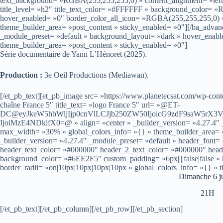
text_background= »RGBA(255,255,255,0) » content_alignment= »left 
title_level= »h2″ title_text_color= »#FFFFFF » background_color= »R
hover_enabled= »0″ border_color_all_icon= »RGBA(255,255,255,0) » 
theme_builder_area= »post_content » sticky_enabled= »0″][/ba_advanc
_module_preset= »default » background_layout= »dark » hover_enabl
theme_builder_area= »post_content » sticky_enabled= »0″]
Série documentaire de Yann L’Hénoret (2025).
Production :
3e Oeil Productions (Mediawan).
[/et_pb_text][et_pb_image src= »https://www.planetecsat.com/wp-conte
chaîne France 5″ title_text= »logo France 5″ url= »@ET-
DC@eyJkeW5hbWljIjp0cnVlLCJjb250ZW50IjoicG9zdF9saW5rX3
IjoiMzE4NDkifX0=@ » align= »center » _builder_version= »4.27.4″ _
max_width= »30% » global_colors_info= »{} » theme_builder_area= »
_builder_version= »4.27.4″ _module_preset= »default » header_font= »–
header_text_color= »#000000″ header_2_text_color= »#000000″ hea
background_color= »#6EE2F5″ custom_padding= »6px||||false|false »
border_radii= »on|10px|10px|10px|10px » global_colors_info= »{} » 
Dimanche 6 ju
21H
[/et_pb_text][/et_pb_column][/et_pb_row][/et_pb_section]