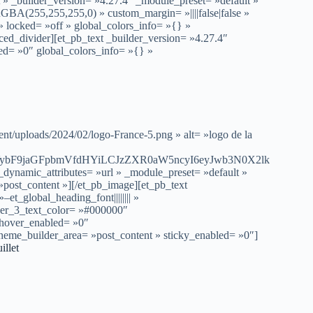
» _builder_version= »4.27.4″ _module_preset= »default »
GBA(255,255,255,0) » custom_margin= »||||false|false »
locked= »off » global_colors_info= »{} »
ed_divider][et_pb_text _builder_version= »4.27.4″
ed= »0″ global_colors_info= »{} »
nt/uploads/2024/02/logo-France-5.png » alt= »logo de la
VybF9jaGFpbmVfdHYiLCJzZXR0aW5ncyI6eyJwb3N0X2lk
dynamic_attributes= »url » _module_preset= »default »
post_content »][/et_pb_image][et_pb_text
et_global_heading_font|||||||| »
der_3_text_color= »#000000″
 hover_enabled= »0″
theme_builder_area= »post_content » sticky_enabled= »0″]
illet