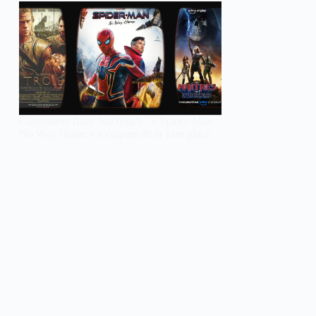
Classement films JustWatch : « Spider-Man :
No Way Home » s’empare de la 1ère place