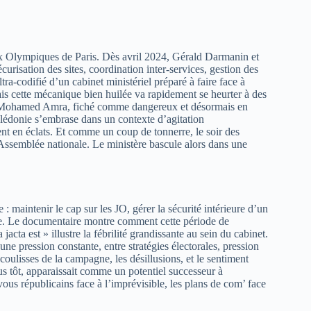
x Olympiques de Paris. Dès avril 2024, Gérald Darmanin et
écurisation des sites, coordination inter-services, gestion des
tra-codifié d’un cabinet ministériel préparé à faire face à
ais cette mécanique bien huilée va rapidement se heurter à des
de Mohamed Amra, fiché comme dangereux et désormais en
Calédonie s’embrase dans un contexte d’agitation
lent en éclats. Et comme un coup de tonnerre, le soir des
ssemblée nationale. Le ministère bascule alors dans une
 : maintenir le cap sur les JO, gérer la sécurité intérieure d’un
née. Le documentaire montre comment cette période de
acta est » illustre la fébrilité grandissante au sein du cabinet.
e pression constante, entre stratégies électorales, pression
 coulisses de la campagne, les désillusions, et le sentiment
s tôt, apparaissait comme un potentiel successeur à
ous républicains face à l’imprévisible, les plans de com’ face