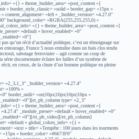
_info= »{} » theme_builder_area= »post_content »]
enir » border_style_classic= »solid » border_gap= »15px »
content_alignment= »left » _builder_version= »4.27.0″
00000″ background_color= »RGBA(255,255,255,0) »
l_colors_info= »{} » theme_builder_area= »post_content »]
le_preset= »default » hover_enabled= »0″
y_enabled= »0″]
 pas qu’un récit d’actualité politique, c’est un témoignage sur
on entourage, France 5 nous entraîne dans un huis clos tendu
ectoral, sabotage ferroviaire – agit comme un coup de
la série documentaire éclaire les failles d’un système de
le récit, en creux, de la chute d’un homme politique en pleine
e= »2_3,1_3″ _builder_version= »4.27.4″
ht= »100% »
 »0″ border_radii= »on|10px|10px|10px|10px »
ky_enabled= »0″][et_pb_column type= »2_3″
_info= »{} » theme_builder_area= »post_content »]
= »4.27.4″ _module_preset= »default » hover_enabled= »0″
ky_enabled= »0″][/et_pb_video][/et_pb_column]
t= »default » global_colors_info= »{} »
ent= »text » title= »Tempête : 100 jours dans les tourments
gap= »15px » border_color= »#6673F0″