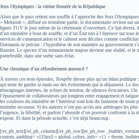
Jeux Olympiques : la vitrine fissurée de la République
Alors que le pays retient son souffle à l’approche des Jeux Olympiques
« Mektoub », diffusé en troisième partie, le documentaire revient sur 
lignes TGV le jour même de la cérémonie d’ouverture. Ce fait divers, don
d’un ministère à bout de souffle, et d’un État mis à l’épreuve sur tous les
services de communication et le cabinet sont décrites comme conflictuel
Darmanin se précise : l’hypothèse de son maintien au gouvernement s
Barnier. Le spectre d’un remaniement majeur devient une réalité, et le 
portefeuille, dans une sortie sans éclat.
Une chronique d’un effondrement annoncé ?
À travers ces trois épisodes,
Tempête
dresse plus qu’un bilan politique :
qui tente de garder la main sur des événements qui la dépassent. Le do
témoignages internes, de scènes de tension, de silences évocateurs. On y
l’épuisement de collaborateurs qui jonglent entre engagement et fatigue
les coulisses du ministère de l’Intérieur sont loin du fantasme de toute-
moindre secousse. Si les auteurs n’ont pas accès aux arbitrages les plus 
l’urgence, la fébrilité, et parfois l’absurde d’un pouvoir confronté à la
expose. Et dans la période actuelle, c’est déjà beaucoup.
[/et_pb_text][/et_pb_column][/et_pb_row][et_pb_row _builder_versio
custom_padding= »||33px||| » global_colors_info= »{} » theme_build