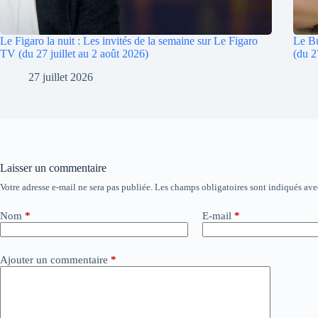
Le Figaro la nuit : Les invités de la semaine sur Le Figaro
Le Bu
TV (du 27 juillet au 2 août 2026)
(du 2
27 juillet 2026
Laisser un commentaire
Votre adresse e-mail ne sera pas publiée.
Les champs obligatoires sont indiqués av
A
l
t
Nom
*
E-mail
*
e
r
n
Ajouter un commentaire
*
a
t
i
v
e