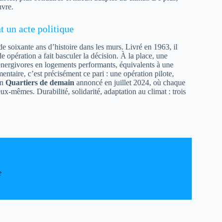
uvre.
 un acte politique
 soixante ans d’histoire dans les murs. Livré en 1963, il
e opération a fait basculer la décision. À la place, une
t énergivores en logements performants, équivalents à une
entaire, c’est précisément ce pari : une opération pilote,
an
Quartiers de demain
annoncé en juillet 2024, où chaque
x-mêmes. Durabilité, solidarité, adaptation au climat : trois
e