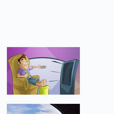
rnières publications
Tendances télévision 2026 : Le direct résiste,
le service public s’impose