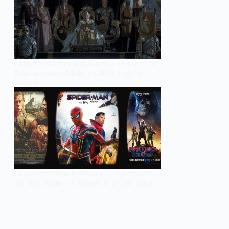
Classement séries JustWatch : « House of the
Dragon » intouchable, « GIGN » sur le
podium
Classement films JustWatch : « Spider-Man :
No Way Home » s’empare de la 1ère place