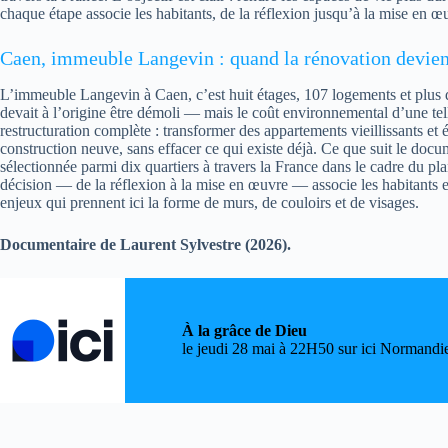
chaque étape associe les habitants, de la réflexion jusqu’à la mise en œ
Caen, immeuble Langevin : quand la rénovation devient
L’immeuble Langevin à Caen, c’est huit étages, 107 logements et plus de
devait à l’origine être démoli — mais le coût environnemental d’une tell
restructuration complète : transformer des appartements vieillissants e
construction neuve, sans effacer ce qui existe déjà. Ce que suit le docum
sélectionnée parmi dix quartiers à travers la France dans le cadre du pl
décision — de la réflexion à la mise en œuvre — associe les habitants eu
enjeux qui prennent ici la forme de murs, de couloirs et de visages.
Documentaire de Laurent Sylvestre (2026).
À la grâce de Dieu
le jeudi 28 mai à 22H50 sur ici Normandi