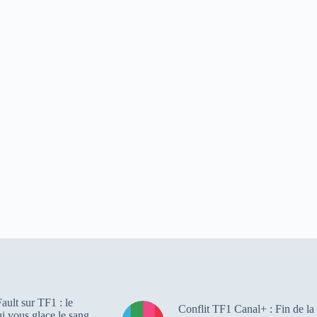
ault sur TF1 : le
Conflit TF1 Canal+ : Fin de la
qui vous glace le sang