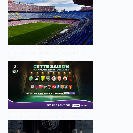
Droits TV LaLiga : DAZN et Disney+ se
partagent le championnat d’Espagne en
France
Reprise de la Ligue 2 BKT : Le grand retour
des clubs historiques sur beIN SPORTS