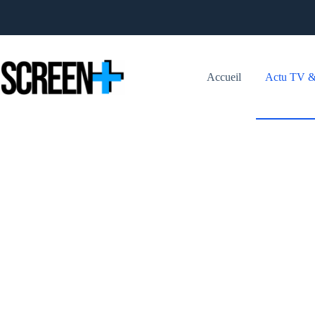
Passer
au
contenu
Accueil
Actu TV &