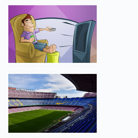
Tendances télévision 2026 : Le direct résiste,
le service public s’impose
Droits TV LaLiga : DAZN et Disney+ se