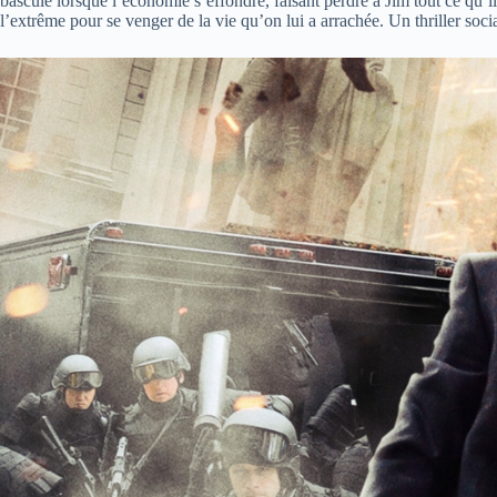
bascule lorsque l’économie s’effondre, faisant perdre à Jim tout ce qu’il
l’extrême pour se venger de la vie qu’on lui a arrachée. Un thriller socia