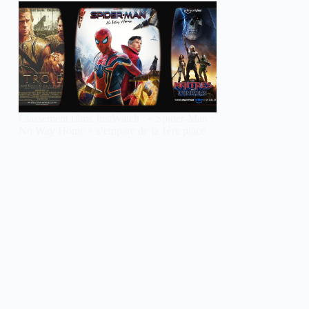
Classement films JustWatch : « Spider-Man :
No Way Home » s’empare de la 1ère place