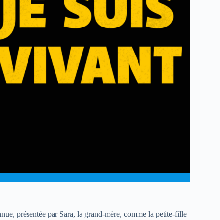
nnue, présentée par Sara, la grand-mère, comme la petite-fille