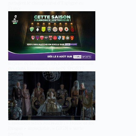
partagent le championnat d’Espagne en
France
Reprise de la Ligue 2 BKT : Le grand retour
des clubs historiques sur beIN SPORTS
Classement séries JustWatch : « House of the
Dragon » intouchable, « GIGN » sur le
podium