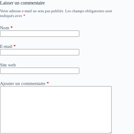
Laisser un commentaire
Votre adresse e-mail ne sera pas publiée.
Les champs obligatoires sont
A
indiqués avec
*
l
t
e
Nom
*
r
n
a
E-mail
*
t
i
v
Site web
e
:
Ajouter un commentaire
*