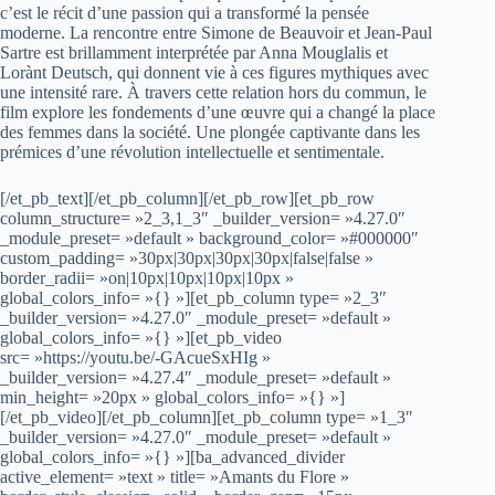
c’est le récit d’une passion qui a transformé la pensée
moderne. La rencontre entre Simone de Beauvoir et Jean-Paul
Sartre est brillamment interprétée par Anna Mouglalis et
Lorànt Deutsch, qui donnent vie à ces figures mythiques avec
une intensité rare. À travers cette relation hors du commun, le
film explore les fondements d’une œuvre qui a changé la place
des femmes dans la société. Une plongée captivante dans les
prémices d’une révolution intellectuelle et sentimentale.
[/et_pb_text][/et_pb_column][/et_pb_row][et_pb_row
column_structure= »2_3,1_3″ _builder_version= »4.27.0″
_module_preset= »default » background_color= »#000000″
custom_padding= »30px|30px|30px|30px|false|false »
border_radii= »on|10px|10px|10px|10px »
global_colors_info= »{} »][et_pb_column type= »2_3″
_builder_version= »4.27.0″ _module_preset= »default »
global_colors_info= »{} »][et_pb_video
src= »https://youtu.be/-GAcueSxHIg »
_builder_version= »4.27.4″ _module_preset= »default »
min_height= »20px » global_colors_info= »{} »]
[/et_pb_video][/et_pb_column][et_pb_column type= »1_3″
_builder_version= »4.27.0″ _module_preset= »default »
global_colors_info= »{} »][ba_advanced_divider
active_element= »text » title= »Amants du Flore »