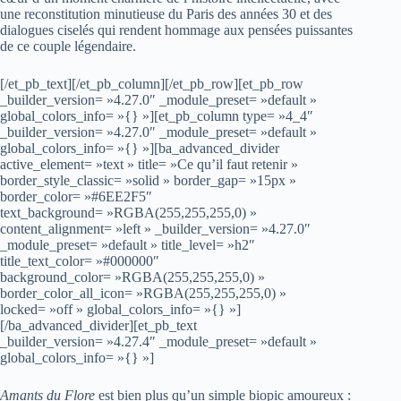
une reconstitution minutieuse du Paris des années 30 et des
dialogues ciselés qui rendent hommage aux pensées puissantes
de ce couple légendaire.
[/et_pb_text][/et_pb_column][/et_pb_row][et_pb_row
_builder_version= »4.27.0″ _module_preset= »default »
global_colors_info= »{} »][et_pb_column type= »4_4″
_builder_version= »4.27.0″ _module_preset= »default »
global_colors_info= »{} »][ba_advanced_divider
active_element= »text » title= »Ce qu’il faut retenir »
border_style_classic= »solid » border_gap= »15px »
border_color= »#6EE2F5″
text_background= »RGBA(255,255,255,0) »
content_alignment= »left » _builder_version= »4.27.0″
_module_preset= »default » title_level= »h2″
title_text_color= »#000000″
background_color= »RGBA(255,255,255,0) »
border_color_all_icon= »RGBA(255,255,255,0) »
locked= »off » global_colors_info= »{} »]
[/ba_advanced_divider][et_pb_text
_builder_version= »4.27.4″ _module_preset= »default »
global_colors_info= »{} »]
Amants du Flore
est bien plus qu’un simple biopic amoureux :