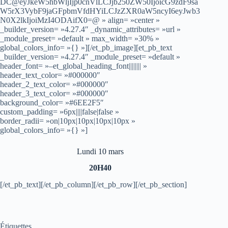
DC@eyJkeW5hbWljIjp0cnVlLCJjb250ZW50IjoicG9zdF9sa
W5rX3VybF9jaGFpbmVfdHYiLCJzZXR0aW5ncyI6eyJwb3
N0X2lkIjoiMzI4ODAifX0=@ » align= »center »
_builder_version= »4.27.4″ _dynamic_attributes= »url »
_module_preset= »default » max_width= »30% »
global_colors_info= »{} »][/et_pb_image][et_pb_text
_builder_version= »4.27.4″ _module_preset= »default »
header_font= »–et_global_heading_font|||||||| »
header_text_color= »#000000″
header_2_text_color= »#000000″
header_3_text_color= »#000000″
background_color= »#6EE2F5″
custom_padding= »6px||||false|false »
border_radii= »on|10px|10px|10px|10px »
global_colors_info= »{} »]
Lundi 10 mars
20H40
[/et_pb_text][/et_pb_column][/et_pb_row][/et_pb_section]
Étiquettes