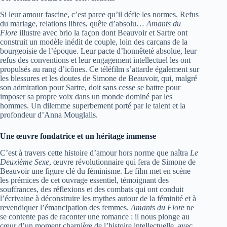
Si leur amour fascine, c’est parce qu’il défie les normes. Refus
du mariage, relations libres, quête d’absolu…
Amants du
Flore
illustre avec brio la façon dont Beauvoir et Sartre ont
construit un modèle inédit de couple, loin des carcans de la
bourgeoisie de l’époque. Leur pacte d’honnêteté absolue, leur
refus des conventions et leur engagement intellectuel les ont
propulsés au rang d’icônes. Ce téléfilm s’attarde également sur
les blessures et les doutes de Simone de Beauvoir, qui, malgré
son admiration pour Sartre, doit sans cesse se battre pour
imposer sa propre voix dans un monde dominé par les
hommes. Un dilemme superbement porté par le talent et la
profondeur d’Anna Mouglalis.
Une œuvre fondatrice et un héritage immense
C’est à travers cette histoire d’amour hors norme que naîtra
Le
Deuxième Sexe
, œuvre révolutionnaire qui fera de Simone de
Beauvoir une figure clé du féminisme. Le film met en scène
les prémices de cet ouvrage essentiel, témoignant des
souffrances, des réflexions et des combats qui ont conduit
l’écrivaine à déconstruire les mythes autour de la féminité et à
revendiquer l’émancipation des femmes.
Amants du Flore
ne
se contente pas de raconter une romance : il nous plonge au
cœur d’un moment charnière de l’histoire intellectuelle, avec