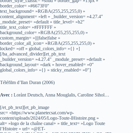
border_style_classic= »solid » border_gap= »15px »
border_color= »#6673F0″
text_background= »RGBA(255,255,255,0) »
content_alignment= »left » _builder_version= »4.27.4″
_module_preset= »default » title_level= »h2″
title_text_color= »#FFFFFF »
background_color= »RGBA(255,255,255,0) »
custom_margin= »||||false|false »
border_color_all_icon= »RGBA(255,255,255,0) »
locked= »off » global_colors_info= »{} »]
[/ba_advanced_divider][et_pb_text
_builder_version= »4.27.4″ _module_preset= »default »
background_layout= »dark » hover_enabled= »0″
global_colors_info= »{} » sticky_enabled= »0″]
Téléfilm d’Ilan Duran (2006)
Avec :
Lorànt Deutsch, Anna Mouglalis, Caroline Sihol…
[/et_pb_text][et_pb_image
src= »https://www.planetecsat.com/wp-
content/uploads/2024/05/Logo-Toute-lHistoire.png »
alt= »logo de la chaîne canal+ » title_text= »Logo Toute
l’Histoire » url= »@ET-