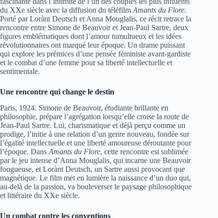
fascinante dans l’intimité de l’un des couples les plus influents
du XXe siècle avec la diffusion du téléfilm
Amants du Flore
.
Porté par Lorànt Deutsch et Anna Mouglalis, ce récit retrace la
rencontre entre Simone de Beauvoir et Jean-Paul Sartre, deux
figures emblématiques dont l’amour tumultueux et les idées
révolutionnaires ont marqué leur époque. Un drame puissant
qui explore les prémices d’une pensée féministe avant-gardiste
et le combat d’une femme pour sa liberté intellectuelle et
sentimentale.
Une rencontre qui change le destin
Paris, 1924. Simone de Beauvoir, étudiante brillante en
philosophie, prépare l’agrégation lorsqu’elle croise la route de
Jean-Paul Sartre. Lui, charismatique et déjà perçu comme un
prodige, l’initie à une relation d’un genre nouveau, fondée sur
l’égalité intellectuelle et une liberté amoureuse déroutante pour
l’époque. Dans
Amants du Flore
, cette rencontre est sublimée
par le jeu intense d’Anna Mouglalis, qui incarne une Beauvoir
fougueuse, et Lorànt Deutsch, un Sartre aussi provocant que
magnétique. Le film met en lumière la naissance d’un duo qui,
au-delà de la passion, va bouleverser le paysage philosophique
et littéraire du XXe siècle.
Un combat contre les conventions