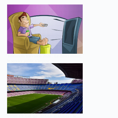
Tendances télévision 2026 : Le direct résiste,
le service public s’impose
Droits TV LaLiga : DAZN et Disney+ se