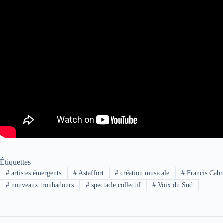
Étiquettes
#
artistes émergents
#
Astaffort
#
création musicale
#
Francis Cabr
#
nouveaux troubadours
#
spectacle collectif
#
Voix du Sud