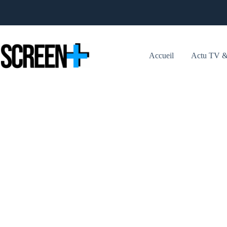
Passer
au
contenu
Accueil
Actu TV &