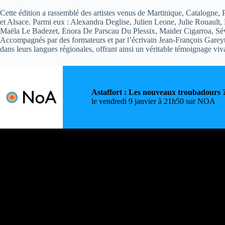
Cette édition a rassemblé des artistes venus de Martinique, Catalogne
et Alsace. Parmi eux : Alexandra Deglise, Julien Leone, Julie Rouault
Maëla Le Badezet, Enora De Parscau Du Plessix, Maider Cigarroa, Sé
Accompagnés par des formateurs et par l’écrivain Jean-François Gareyte,
dans leurs langues régionales, offrant ainsi un véritable témoignage vivan
Astaffort : Les nouveaux troubadours 
le vendredi 9 janvier à 21h50 sur NOA