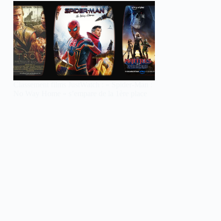
Classement films JustWatch : « Spider-Man :
No Way Home » s’empare de la 1ère place