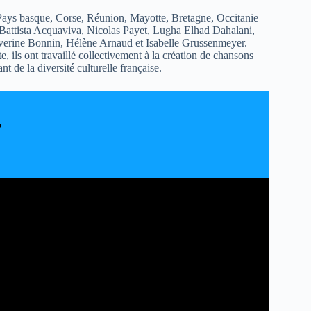
, Pays basque, Corse, Réunion, Mayotte, Bretagne, Occitanie
, Battista Acquaviva, Nicolas Payet, Lugha Elhad Dahalani,
verine Bonnin, Hélène Arnaud et Isabelle Grussenmeyer.
 ils ont travaillé collectivement à la création de chansons
t de la diversité culturelle française.
?