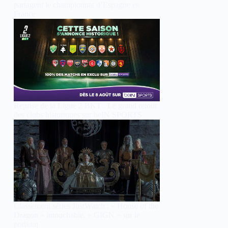
partagent le championnat d’Espagne en
France
Reprise de la Ligue 2 BKT : Le grand retour
des clubs historiques sur beIN SPORTS
Classement séries JustWatch : « House of the
Dragon » intouchable, « GIGN » sur le
podium