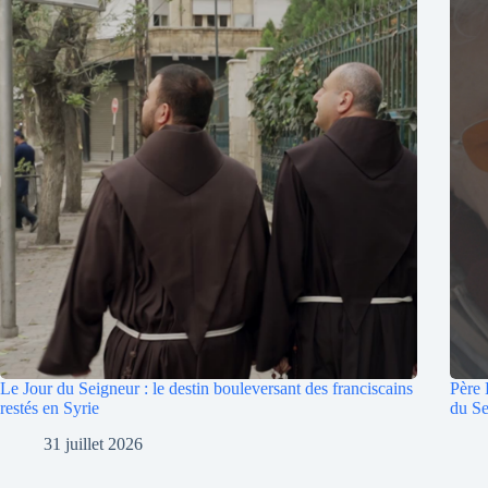
Le Jour du Seigneur : le destin bouleversant des franciscains
Père 
restés en Syrie
du Se
31 juillet 2026