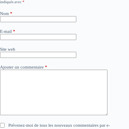
indiqués avec
*
l
t
e
Nom
*
r
n
a
E-mail
*
t
i
v
Site web
e
:
Ajouter un commentaire
*
Prévenez-moi de tous les nouveaux commentaires par e-