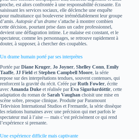
proche, est alors confrontée à une responsabilité écrasante. En
saisissant les services sociaux, elle déclenche une enquête
pour maltraitance qui bouleverse irrémédiablement leur groupe
d’amis.
Autopsie d’un drame
s’attache à montrer combien
cette décision, pourtant prise dans un cadre professionnel,
devient une déflagration intime. Le malaise est constant, et le
spectateur, comme les personnages, se retrouve rapidement à
douter, à supposer, à chercher des coupables.
Un drame humain porté par ses interprètes
Portée par
Diane Kruger
,
Jo Joyner
,
Shelley Conn
,
Emily
Taaffe
,
JJ Field
et
Stephen Campbell Moore
, la série
repose sur des interprétations tendues, souvent contenues, qui
renforcent la gravité du récit. Créée par
Ruth Fowler
, écrite
avec
Amanda Duke
et réalisée par
Eva Sigurðardóttir
, cette
adaptation du roman de
Sarah Vaughan
choisit une mise en
scène sobre, presque clinique. Produite par Paramount
Television International Studios et Fremantle, la série dissèque
les relations humaines avec une précision qui met parfois le
spectateur mal à l’aise — mais c’est précisément ce qui rend
l’expérience si prenante.
Une expérience difficile mais captivante