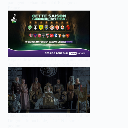
partagent le championnat d’Espagne en
France
Reprise de la Ligue 2 BKT : Le grand retour
des clubs historiques sur beIN SPORTS
Classement séries JustWatch : « House of the
Dragon » intouchable, « GIGN » sur le
podium