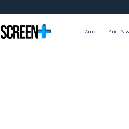
Passer
au
contenu
Accueil
Actu TV &