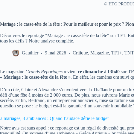
© HTO PRODU
Mariage : le casse-tête de la fête : Pour le meilleur et pour le prix ? P
Découvrez le reportage "Mariage : le casse-tête de la fête" sur TF1. Entre
tous les défis ? Notre analyse complète.
Gauthier
9 mai 2026
Critique
,
Magazine
,
TF1+
,
TNT
Le magazine
Grands Reportages
revient
ce dimanche
à
13h40
sur
TF
« Mariage : le casse-tête de la fête »
. En effet, les caméras ont suivi 
D’un côté, Claire et Alexandre s’envolent vers la Thaïlande pour un lux
défi d’une fête à moins de 2 000 euros. De plus, nous suivrons Marie et
secrète. Enfin, Bertrand, un entrepreneur audacieux, mise sa fortune s
question se pose : le budget est-il la garantie d’un souvenir inoubliable 
3 mariages, 3 ambiances : Quand l’audace défie le budget
Notre avis est sans appel : ce reportage est un régal de diversité qui p
tranquillité. On voyage d’une ambiance « Grèce Antique » bricolée ave