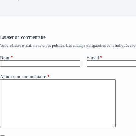
Laisser un commentaire
Votre adresse e-mail ne sera pas publiée.
Les champs obligatoires sont indiqués av
A
l
t
Nom
*
E-mail
*
e
r
n
Ajouter un commentaire
*
a
t
i
v
e
: