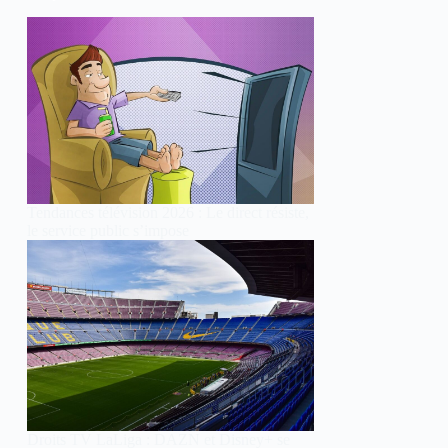
Tendances télévision 2026 : Le direct résiste,
le service public s’impose
Droits TV LaLiga : DAZN et Disney+ se