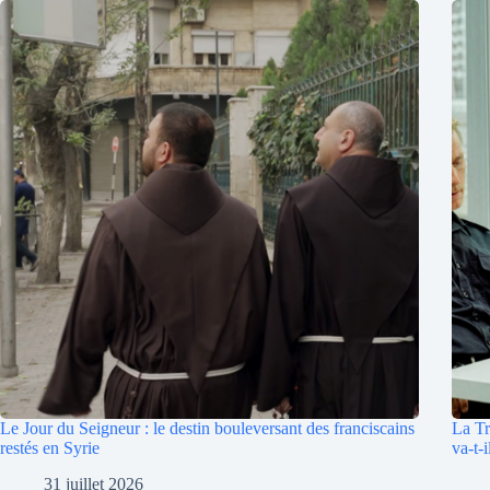
Le Jour du Seigneur : le destin bouleversant des franciscains
La Tr
restés en Syrie
va-t-i
31 juillet 2026