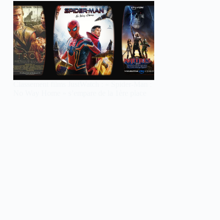
Classement films JustWatch : « Spider-Man :
No Way Home » s’empare de la 1ère place