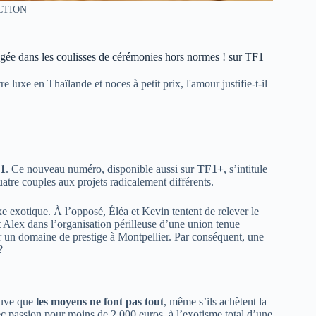
CTION
longée dans les coulisses de cérémonies hors normes ! sur TF1
 luxe en Thaïlande et noces à petit prix, l'amour justifie-t-il
1
. Ce nouveau numéro, disponible aussi sur
TF1+
, s’intitule
quatre couples aux projets radicalement différents.
e exotique. À l’opposé, Éléa et Kevin tentent de relever le
 Alex dans l’organisation périlleuse d’une union tenue
ur un domaine de prestige à Montpellier. Par conséquent, une
?
rouve que
les moyens ne font pas tout
, même s’ils achètent la
c passion pour moins de 2 000 euros, à l’exotisme total d’une