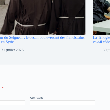
ur du Seigneur : le destin bouleversant des franciscains
La Trilogi
s en Syrie
va-t-il céde
31 juillet 2026
30 j
ec
*
Site web