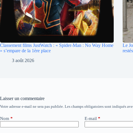
Classement films JustWatch : « Spider-Man : No Way Home
Le Jo
» s’empare de la 1ère place
resté
3 août 2026
Laisser un commentaire
Votre adresse e-mail ne sera pas publiée.
Les champs obligatoires sont indiqués av
A
l
t
Nom
*
E-mail
*
e
r