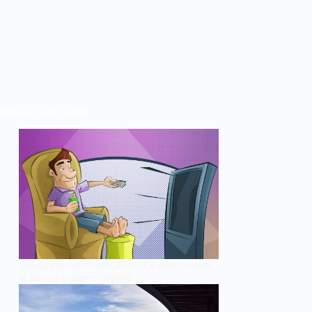
rnières publications
Tendances télévision 2026 : Le direct résiste,
le service public s’impose