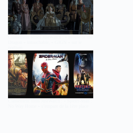
Classement séries JustWatch : « House of the
Dragon » intouchable, « GIGN » sur le
podium
Classement films JustWatch : « Spider-Man :
No Way Home » s’empare de la 1ère place