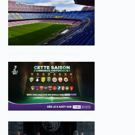
Droits TV LaLiga : DAZN et Disney+ se
partagent le championnat d’Espagne en
France
Reprise de la Ligue 2 BKT : Le grand retour
des clubs historiques sur beIN SPORTS