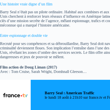
Une histoire vraie digne d’un film
Barry Seal n’était pas un pilote ordinaire. Habitué aux combines et aux
Unis cherchent à renforcer leurs réseaux d’influence en Amérique latine. 
clés d’une mission secrète de l’agence, mêlant espionnage, trafics et co
méconnue qui a marqué l’histoire américaine.
Entre espionnage et double vie
Recruté pour ses compétences et sa débrouillardise, Barry Seal doit navi
criminalité deviennent floues. Son implication l’entraîne dans l’une des 
Unis, révélant les zones d’ombre des services secrets. Le film offre a
dangereuses et jeux de pouvoir se mêlent.
Film action de Doug Liman (2017)
Avec : Tom Cruise, Sarah Wright, Domhnall Gleeson…
Barry Seal : American Traffic
le lundi 18 août à 21h10 sur france.tv et F