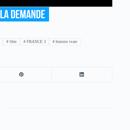
#
film
#
FRANCE 3
#
histoire vraie