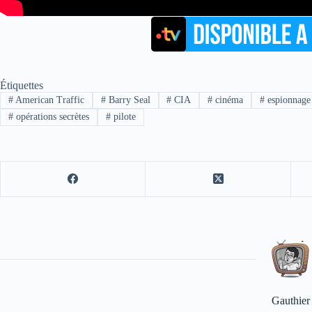
Étiquettes
#
American Traffic
#
Barry Seal
#
CIA
#
cinéma
#
espionnage
#
opérations secrètes
#
pilote
Gauthier