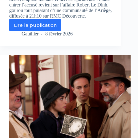
entrer l’accusé revient sur l’affaire Robert Le Dinh,
gourou tout-puissant d’une communauté de l’Ariège,
diffusée à 21h10 sur RMC Découverte.
Lire la publication
Robert
Le
Gauthier
8 février 2026
Dinh,
le
gourou
de
l’ombre
:
vingt
ans
d’emprise,
enfin
dévoilés