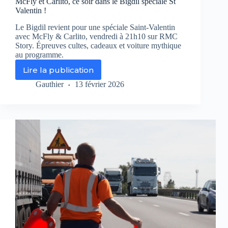
McFly et Carlito, ce soir dans le Bigdil spéciale St
Valentin !
Le Bigdil revient pour une spéciale Saint-Valentin
avec McFly & Carlito, vendredi à 21h10 sur RMC
Story. Épreuves cultes, cadeaux et voiture mythique
au programme.
Lire la publication
McFly
et
Gauthier
13 février 2026
Carlito,
ce
soir
dans
le
Bigdil
spéciale
St
Valentin
!