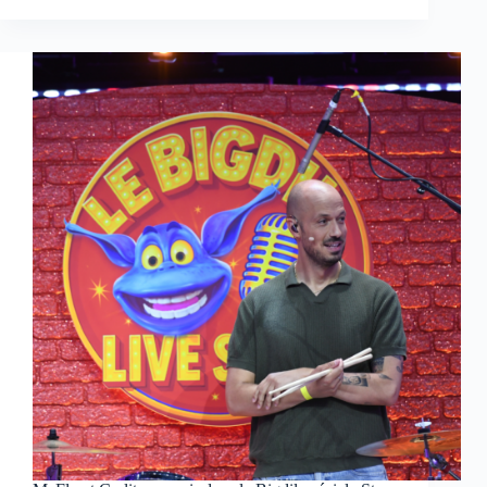
d’Agatha
Christie
:
Témoin
muet
sur
RMC
Life