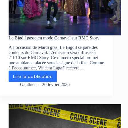
Le Bigdil passe en mode Carnaval sur RMC Story
À l’occasion de Mardi gras, Le Bigdil se pare des
couleurs du Carnaval. L’émission sera diffusée à
21h10 sur RMC Story. Ce numéro spécial promet
une ambiance placée sous le signe de la fête. Comme
à l’accoutumée, Vincent Lagaf’ recevra…
Lire la publication
Le
Bigdil
Gauthier
20 février 2026
passe
en
mode
Carnaval
sur
RMC
Story