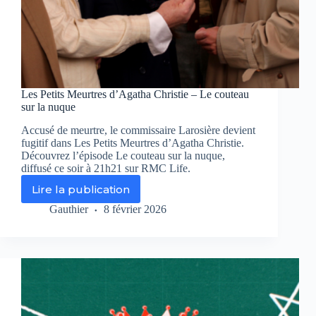
Les Petits Meurtres d’Agatha Christie – Le couteau
sur la nuque
Accusé de meurtre, le commissaire Larosière devient
fugitif dans Les Petits Meurtres d’Agatha Christie.
Découvrez l’épisode Le couteau sur la nuque,
diffusé ce soir à 21h21 sur RMC Life.
Lire la publication
Les
Petits
Gauthier
8 février 2026
Meurtres
d’Agatha
Christie
–
Le
couteau
sur
la