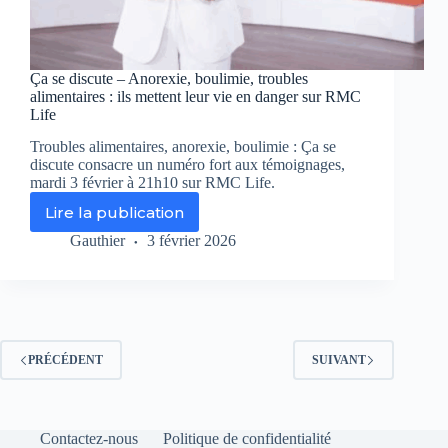
Ça se discute – Anorexie, boulimie, troubles
alimentaires : ils mettent leur vie en danger sur RMC
Life
Troubles alimentaires, anorexie, boulimie : Ça se
discute consacre un numéro fort aux témoignages,
mardi 3 février à 21h10 sur RMC Life.
Lire la publication
Ça
se
Gauthier
3 février 2026
discute
–
Anorexie,
boulimie,
troubles
alimentaires
PRÉCÉDENT
SUIVANT
:
ils
mettent
leur
Contactez-nous
Politique de confidentialité