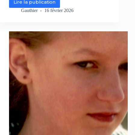
Lire la publication
Crimes
–
Gauthier
16 février 2026
Spéciale
:
Les
disparues
de
Perpignan
sur
RMC
Life