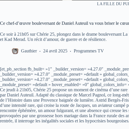
LA FILLE DU PU
Ce chef-d’œuvre bouleversant de Daniel Auteuil va vous briser le cœur
Ce soir à 21h05 sur Chérie 25, plongez dans le drame bouleversant La f
et Kad Merad. Un récit d’amour, de guerre et de résilience.
Gauthier
24 avril 2025
Programmes TV
[et_pb_section fb_built= »1″ _builder_version= »4.27.0″ _module_pre
_builder_version= »4.27.0″ _module_preset= »default » global_color
_builder_version= »4.27.0″ _module_preset= »default » global_colors
_module_preset= »default » hover_enabled= »0″ global_colors_info= 
Ce jeudi à 21h05, Chérie 25 propose un moment de cinéma d’une rare in
par Daniel Auteuil. Adapté du classique de Marcel Pagnol, ce long-métr
de l’Histoire dans une Provence baignée de lumière. Astrid Bergès-Frisb
d’une intensité rare, qui croise la route de Jacques, un aviateur camp
rencontre éphémère, un amour fulgurant, et une absence qui creuse les s
provoquées par une grossesse hors mariage dans la France rurale des an
rentrée, il interroge les inégalités sociales et les hypocrisies bourgeoises