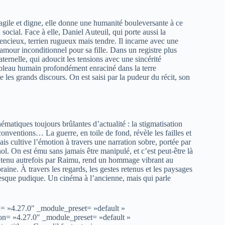
fragile et digne, elle donne une humanité bouleversante à ce
 social. Face à elle, Daniel Auteuil, qui porte aussi la
ilencieux, terrien rugueux mais tendre. Il incarne avec une
amour inconditionnel pour sa fille. Dans un registre plus
ternelle, qui adoucit les tensions avec une sincérité
tableau humain profondément enraciné dans la terre
 les grands discours. On est saisi par la pudeur du récit, son
ématiques toujours brûlantes d’actualité : la stigmatisation
 conventions… La guerre, en toile de fond, révèle les failles et
is cultive l’émotion à travers une narration sobre, portée par
l. On est ému sans jamais être manipulé, et c’est peut-être là
le tenu autrefois par Raimu, rend un hommage vibrant au
raine. À travers les regards, les gestes retenus et les paysages
presque pudique. Un cinéma à l’ancienne, mais qui parle
n= »4.27.0″ _module_preset= »default »
on= »4.27.0″ _module_preset= »default »