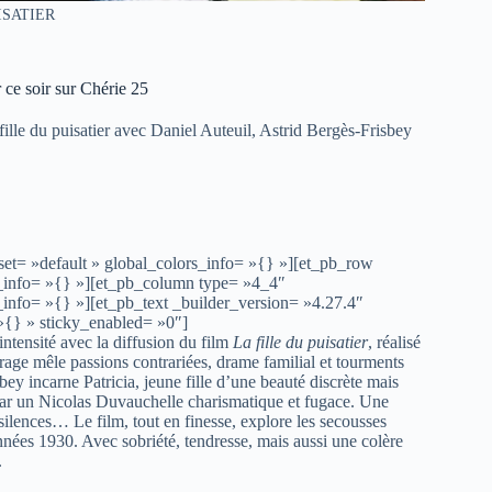
ISATIER
 ce soir sur Chérie 25
ille du puisatier avec Daniel Auteuil, Astrid Bergès-Frisbey
set= »default » global_colors_info= »{} »][et_pb_row
s_info= »{} »][et_pb_column type= »4_4″
_info= »{} »][et_pb_text _builder_version= »4.27.4″
»{} » sticky_enabled= »0″]
tensité avec la diffusion du film
La fille du puisatier
, réalisé
age mêle passions contrariées, drame familial et tourments
ey incarne Patricia, jeune fille d’une beauté discrète mais
é par un Nicolas Duvauchelle charismatique et fugace. Une
ilences… Le film, tout en finesse, explore les secousses
nées 1930. Avec sobriété, tendresse, mais aussi une colère
.