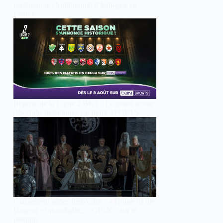
partagent le championnat d’Espagne en
France
Reprise de la Ligue 2 BKT : Le grand retour
des clubs historiques sur beIN SPORTS
Classement séries JustWatch : « House of the
Dragon » intouchable, « GIGN » sur le
podium