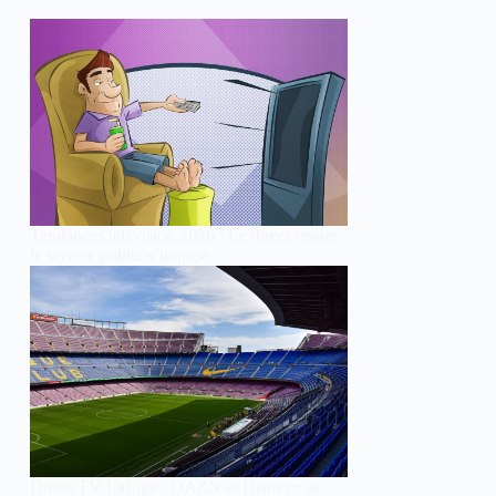
Tendances télévision 2026 : Le direct résiste,
le service public s’impose
Droits TV LaLiga : DAZN et Disney+ se