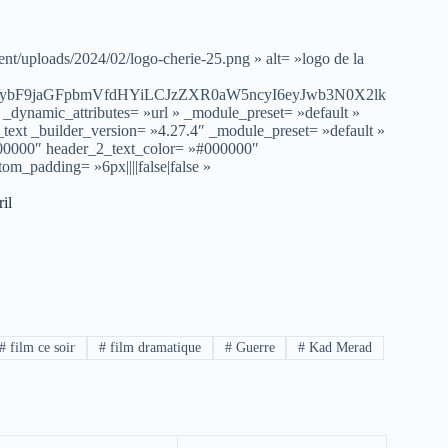
nt/uploads/2024/02/logo-cherie-25.png » alt= »logo de la
VybF9jaGFpbmVfdHYiLCJzZXR0aW5ncyI6eyJwb3N0X2lk
dynamic_attributes= »url » _module_preset= »default »
ext _builder_version= »4.27.4″ _module_preset= »default »
»#000000″ header_2_text_color= »#000000″
_padding= »6px||||false|false »
il
#
film ce soir
#
film dramatique
#
Guerre
#
Kad Merad