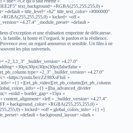
 title= »Ce qu’il faut retenir »
 »#6EE2F5″ text_background= »RGBA(255,255,255,0) »
 »default » title_level= »h2″ title_text_color= »#000000″
 »RGBA(255,255,255,0) » locked= »off »
r_version= »4.27.4″ _module_preset= »default »
iens d’exception et une réalisation empreinte de délicatesse.
 la famille, la honte et l’orgueil, le pardon et la résilience.
a Provence avec un regard amoureux et sensible. Un film à ne
souvent les plus universels.
e= »2_3,1_3″ _builder_version= »4.27.0″
ding= »30px|30px|30px|30px|false|false »
[et_pb_column type= »2_3″ _builder_version= »4.27.0″
src= »https://youtu.be/cZZ98XsFluE »
s_info= »{} »][/et_pb_video][/et_pb_column][et_pb_column
global_colors_info= »{} »][ba_advanced_divider
assic= »solid » border_gap= »15px »
content_alignment= »left » _builder_version= »4.27.4″
FFFFFF » background_color= »RGBA(255,255,255,0) »
255,255,0) » locked= »off » global_colors_info= »{} »]
le_preset= »default » background_layout= »dark »