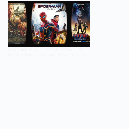
Classement films JustWatch : « Spider-Man :
No Way Home » s’empare de la 1ère place