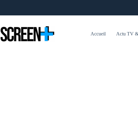
Passer
au
contenu
Accueil
Actu TV &