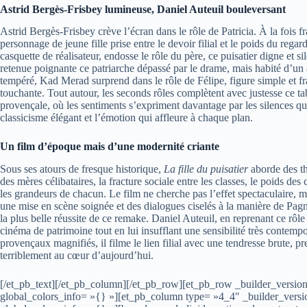
Astrid Bergès-Frisbey lumineuse, Daniel Auteuil bouleversant
Astrid Bergès-Frisbey crève l’écran dans le rôle de Patricia. À la fois 
personnage de jeune fille prise entre le devoir filial et le poids du regard
casquette de réalisateur, endosse le rôle du père, ce puisatier digne et s
retenue poignante ce patriarche dépassé par le drame, mais habité d’un 
tempéré, Kad Merad surprend dans le rôle de Félipe, figure simple et fra
touchante. Tout autour, les seconds rôles complètent avec justesse ce 
provençale, où les sentiments s’expriment davantage par les silences que
classicisme élégant et l’émotion qui affleure à chaque plan.
Un film d’époque mais d’une modernité criante
Sous ses atours de fresque historique,
La fille du puisatier
aborde des th
des mères célibataires, la fracture sociale entre les classes, le poids des
les grandeurs de chacun. Le film ne cherche pas l’effet spectaculaire, ma
une mise en scène soignée et des dialogues ciselés à la manière de Pagno
la plus belle réussite de ce remake. Daniel Auteuil, en reprenant ce rô
cinéma de patrimoine tout en lui insufflant une sensibilité très contempo
provençaux magnifiés, il filme le lien filial avec une tendresse brute, 
terriblement au cœur d’aujourd’hui.
[/et_pb_text][/et_pb_column][/et_pb_row][et_pb_row _builder_versio
global_colors_info= »{} »][et_pb_column type= »4_4″ _builder_versi