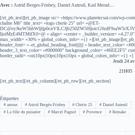
Avec :
Astrid Berges-Frisbey, Daniel Auteuil, Kad Merad…
[/et_pb_text][et_pb_image src= »https://www.planetecsat.com/wp-conte
chaîne M6″ title_text= »logo cherie 25″ url= »@ET-
DC@eyJkeW5hbWljIjp0cnVlLCJjb250ZW50IjoicG9zdF9saW5rX3
IjoiMzE4MTMifX0=@ » align= »center » _builder_version= »4.27.0″ _
max_width= »30% » global_colors_info= »{} »][/et_pb_image][et_pb_t
header_font= »–et_global_heading_font|||||||| » header_text_color= 
header_3_text_color= »#000000″ background_color= »#6EE2F5″ custom
border_radii= »on|10px|10px|10px|10px » global_colors_info= »{} »]
Jeudi 24 avr
21H05
[/et_pb_text][/et_pb_column][/et_pb_row][/et_pb_section]
Étiquettes
#
amour
#
Astrid Bergès-Frisbey
#
Chérie 25
#
Daniel Auteuil
#
La fille du puisatier
#
Marcel Pagnol
#
Provence
#
Remake