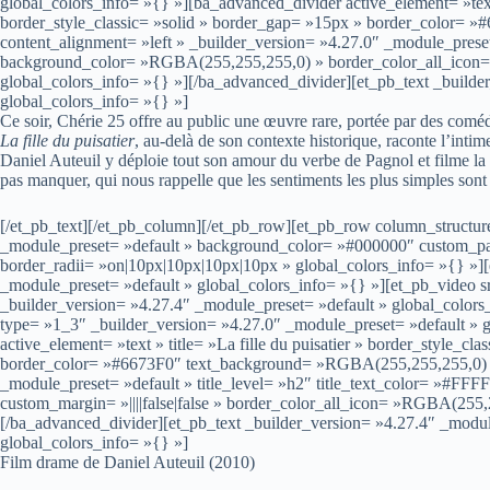
global_colors_info= »{} »][ba_advanced_divider active_element= »text »
border_style_classic= »solid » border_gap= »15px » border_color=
content_alignment= »left » _builder_version= »4.27.0″ _module_preset=
background_color= »RGBA(255,255,255,0) » border_color_all_icon=
global_colors_info= »{} »][/ba_advanced_divider][et_pb_text _builde
global_colors_info= »{} »]
Ce soir, Chérie 25 offre au public une œuvre rare, portée par des coméd
La fille du puisatier
, au-delà de son contexte historique, raconte l’intime,
Daniel Auteuil y déploie tout son amour du verbe de Pagnol et filme l
pas manquer, qui nous rappelle que les sentiments les plus simples sont 
[/et_pb_text][/et_pb_column][/et_pb_row][et_pb_row column_structur
_module_preset= »default » background_color= »#000000″ custom_pad
border_radii= »on|10px|10px|10px|10px » global_colors_info= »{} »]
_module_preset= »default » global_colors_info= »{} »][et_pb_video 
_builder_version= »4.27.4″ _module_preset= »default » global_color
type= »1_3″ _builder_version= »4.27.0″ _module_preset= »default » 
active_element= »text » title= »La fille du puisatier » border_style_cl
border_color= »#6673F0″ text_background= »RGBA(255,255,255,0) » 
_module_preset= »default » title_level= »h2″ title_text_color= »#
custom_margin= »||||false|false » border_color_all_icon= »RGBA(255,
[/ba_advanced_divider][et_pb_text _builder_version= »4.27.4″ _modu
global_colors_info= »{} »]
Film drame de Daniel Auteuil (2010)