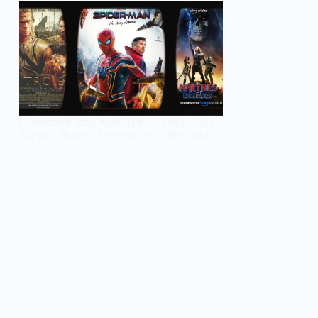
Classement films JustWatch : « Spider-Man :
No Way Home » s’empare de la 1ère place