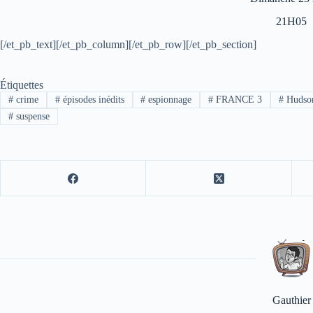
21H05
[/et_pb_text][/et_pb_column][/et_pb_row][/et_pb_section]
Étiquettes
#
crime
#
épisodes inédits
#
espionnage
#
FRANCE 3
#
Hudso
#
suspense
Gauthier