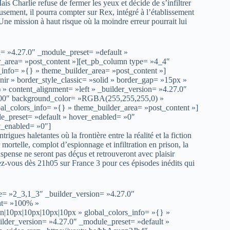
ais Charlie refuse de fermer les yeux et décide de s’infiltrer
eusement, il pourra compter sur Rex, intégré à l’établissement
Une mission à haut risque où la moindre erreur pourrait lui
n= »4.27.0″ _module_preset= »default »
er_area= »post_content »][et_pb_column type= »4_4″
_info= »{} » theme_builder_area= »post_content »]
enir » border_style_classic= »solid » border_gap= »15px »
content_alignment= »left » _builder_version= »4.27.0″
00000″ background_color= »RGBA(255,255,255,0) »
l_colors_info= »{} » theme_builder_area= »post_content »]
le_preset= »default » hover_enabled= »0″
y_enabled= »0″]
gues haletantes où la frontière entre la réalité et la fiction
mortelle, complot d’espionnage et infiltration en prison, la
spense ne seront pas déçus et retrouveront avec plaisir
dez-vous dès 21h05 sur France 3 pour ces épisodes inédits qui
e= »2_3,1_3″ _builder_version= »4.27.0″
ht= »100% »
on|10px|10px|10px|10px » global_colors_info= »{} »
lder_version= »4.27.0″ _module_preset= »default »