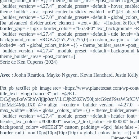
global_colors_info= »{} » theme_builder_area= »post_content »][et_
_builder_version= »4.27.4″ _module_preset= »default » hover_enable
theme_builder_area= »post_content » sticky_enabled= »0″][/et_pb_v
_builder_version= »4.27.0″ _module_preset= »default » global_colors
[ba_advanced_divider active_element= »text » title= »Hudson & Rex 
border_gap= »15px » border_color= »#6673F0″ text_background= »R
_builder_version= »4.27.4″ _module_preset= »default » title_level= »
background_color= »RGBA(255,255,255,0) » custom_margin= »||||fals
locked= »off » global_colors_info= »{} » theme_builder_area= »post_
_builder_version= »4.27.4″ _module_preset= »default » background_l
theme_builder_area= »post_content »]
Série de Ken Cuperus (2024)
Avec :
Joohn Reardon, Mayko Nguyen, Kevin Hanchard, Justin Kell
[/et_pb_text][et_pb_image src= »https://www.planetecsat.com/wp-conte
title_text= »logo france 3″ url= »@ET-
DC@eyJkeW5hbWljIjp0cnVlLCJjb250ZW50IjoicG9zdF9saW5rX3
IjoiMzE4MjcifX0=@ » align= »center » _builder_version= »4.27.0″ _d
max_width= »30% » global_colors_info= »{} » theme_builder_area= »
_builder_version= »4.27.4″ _module_preset= »default » header_font= »–
header_text_color= »#000000″ header_2_text_color= »#000000″ hea
background_color= »#6EE2F5″ custom_padding= »6px||||false|false »
border_radii= »on|10px|10px|10px|10px » global_colors_info= »{} » 
Dimanche 23 