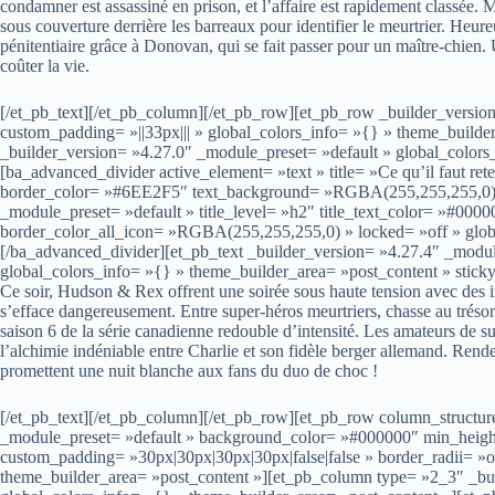
condamner est assassiné en prison, et l’affaire est rapidement classée. M
sous couverture derrière les barreaux pour identifier le meurtrier. Heur
pénitentiaire grâce à Donovan, qui se fait passer pour un maître-chien. 
coûter la vie.
[/et_pb_text][/et_pb_column][/et_pb_row][et_pb_row _builder_versio
custom_padding= »||33px||| » global_colors_info= »{} » theme_build
_builder_version= »4.27.0″ _module_preset= »default » global_colors
[ba_advanced_divider active_element= »text » title= »Ce qu’il faut ret
border_color= »#6EE2F5″ text_background= »RGBA(255,255,255,0) » 
_module_preset= »default » title_level= »h2″ title_text_color= »#0
border_color_all_icon= »RGBA(255,255,255,0) » locked= »off » globa
[/ba_advanced_divider][et_pb_text _builder_version= »4.27.4″ _modu
global_colors_info= »{} » theme_builder_area= »post_content » stick
Ce soir, Hudson & Rex offrent une soirée sous haute tension avec des intri
s’efface dangereusement. Entre super-héros meurtriers, chasse au trésor 
saison 6 de la série canadienne redouble d’intensité. Les amateurs de su
l’alchimie indéniable entre Charlie et son fidèle berger allemand. Ren
promettent une nuit blanche aux fans du duo de choc !
[/et_pb_text][/et_pb_column][/et_pb_row][et_pb_row column_structur
_module_preset= »default » background_color= »#000000″ min_heig
custom_padding= »30px|30px|30px|30px|false|false » border_radii= »
theme_builder_area= »post_content »][et_pb_column type= »2_3″ _bui