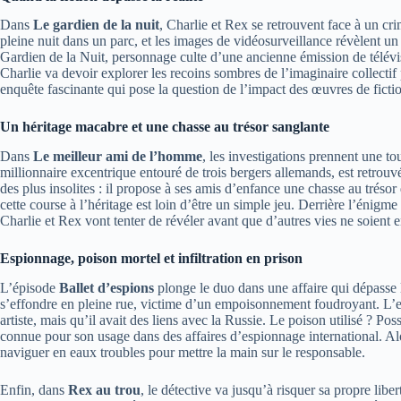
Dans
Le gardien de la nuit
, Charlie et Rex se retrouvent face à un cr
pleine nuit dans un parc, et les images de vidéosurveillance révèlent u
Gardien de la Nuit, personnage culte d’une ancienne émission de télévisi
Charlie va devoir explorer les recoins sombres de l’imaginaire collectif
enquête fascinante qui pose la question de l’impact des œuvres de fiction
Un héritage macabre et une chasse au trésor sanglante
Dans
Le meilleur ami de l’homme
, les investigations prennent une t
millionnaire excentrique entouré de trois bergers allemands, est retrouv
des plus insolites : il propose à ses amis d’enfance une chasse au trésor
cette course à l’héritage est loin d’être un simple jeu. Derrière l’énigm
Charlie et Rex vont tenter de révéler avant que d’autres vies ne soient 
Espionnage, poison mortel et infiltration en prison
L’épisode
Ballet d’espions
plonge le duo dans une affaire qui dépasse
s’effondre en pleine rue, victime d’un empoisonnement foudroyant. L’e
artiste, mais qu’il avait des liens avec la Russie. Le poison utilisé ?
connue pour son usage dans des affaires d’espionnage international. Alor
naviguer en eaux troubles pour mettre la main sur le responsable.
Enfin, dans
Rex au trou
, le détective va jusqu’à risquer sa propre libert