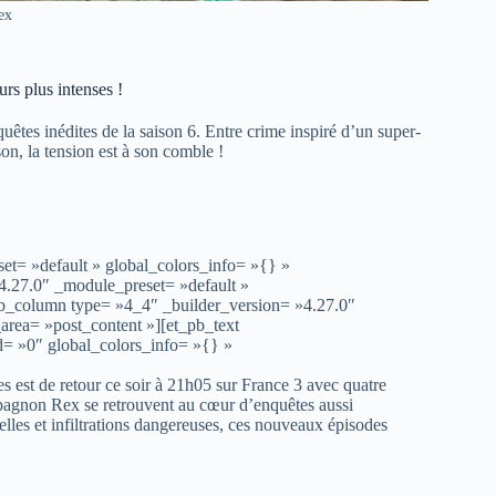
ex
rs plus intenses !
tes inédites de la saison 6. Entre crime inspiré d’un super-
son, la tension est à son comble !
et= »default » global_colors_info= »{} »
4.27.0″ _module_preset= »default »
pb_column type= »4_4″ _builder_version= »4.27.0″
area= »post_content »][et_pb_text
d= »0″ global_colors_info= »{} »
es est de retour ce soir à 21h05 sur France 3 avec quatre
mpagnon Rex se retrouvent au cœur d’enquêtes aussi
elles et infiltrations dangereuses, ces nouveaux épisodes