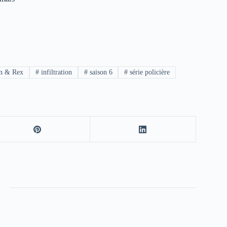
n & Rex
#
infiltration
#
saison 6
#
série policière