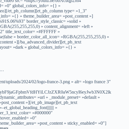
pb_video src= »https://youtu.be/bbAcuqp2Jh4″
d= »0″ global_colors_info= »{} »
ideo][/et_pb_column][et_pb_column type= »1_3″
_info= »{} » theme_builder_area= »post_content »]
%91S.06%93″ border_style_classic= »solid »
GBA(255,255,255,0) » content_alignment= »left »
h2″ title_text_color= »#FFFFFF »
e|false » border_color_all_icon= »RGBA(255,255,255,0) »
content »][/ba_advanced_divider][et_pb_text
ayout= »dark » global_colors_info= »{} »
y…
nt/uploads/2024/02/logo-france-3.png » alt= »logo france 3″
VybF9jaGFpbmVfdHYiLCJzZXR0aW5ncyI6eyJwb3N0X2lk
ynamic_attributes= »url » _module_preset= »default »
post_content »][/et_pb_image][et_pb_text
et_global_heading_font|||||||| »
der_3_text_color= »#000000″
 hover_enabled= »0″
theme_builder_area= »post_content » sticky_enabled= »0″]
mars