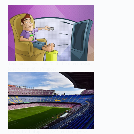
Tendances télévision 2026 : Le direct résiste,
le service public s’impose
Droits TV LaLiga : DAZN et Disney+ se