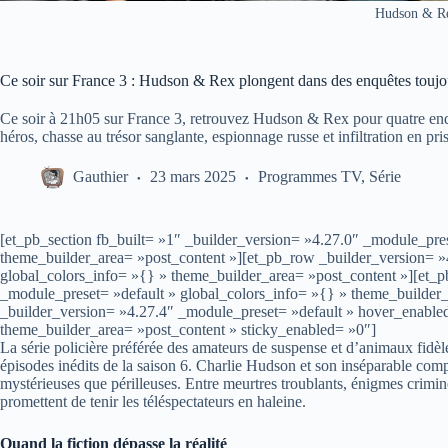
Hudson & R
Ce soir sur France 3 : Hudson & Rex plongent dans des enquêtes toujou
Ce soir à 21h05 sur France 3, retrouvez Hudson & Rex pour quatre enquê
héros, chasse au trésor sanglante, espionnage russe et infiltration en pri
Gauthier
23 mars 2025
Programmes TV
,
Série
[et_pb_section fb_built= »1″ _builder_version= »4.27.0″ _module_pres
theme_builder_area= »post_content »][et_pb_row _builder_version= »
global_colors_info= »{} » theme_builder_area= »post_content »][et_
_module_preset= »default » global_colors_info= »{} » theme_builder_
_builder_version= »4.27.4″ _module_preset= »default » hover_enable
theme_builder_area= »post_content » sticky_enabled= »0″]
La série policière préférée des amateurs de suspense et d’animaux fidèl
épisodes inédits de la saison 6. Charlie Hudson et son inséparable co
mystérieuses que périlleuses. Entre meurtres troublants, énigmes crimin
promettent de tenir les téléspectateurs en haleine.
Quand la fiction dépasse la réalité