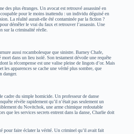
ime des plus étranges. Un avocat est retrouvé assassiné en
n coupable pour le moins inattendu : un individu déguisé en
on. La réalité aurait-elle été contaminée par la fiction ?
 pour démêler le vrai du faux et retrouver l’assassin. Une
 sur la criminalité réelle.
ournure aussi rocambolesque que sinistre. Barney Chafe,
é mort dans un lieu isolé. Son testament dévoile une requête
 dont la récompense est une valise pleine de lingots d’or. Mais
e et les apparences se cache une vérité plus sombre, que
en danger.
 le cadre du simple homicide. Un professeur de danse
nquête révèle rapidement qu’il n’était pas seulement un
 Possiblement du Novitchok, une arme chimique redoutable
s que les services secrets entrent dans la danse, Charlie doit
é pour faire éclater la vérité. Un criminel qu’il avait fait