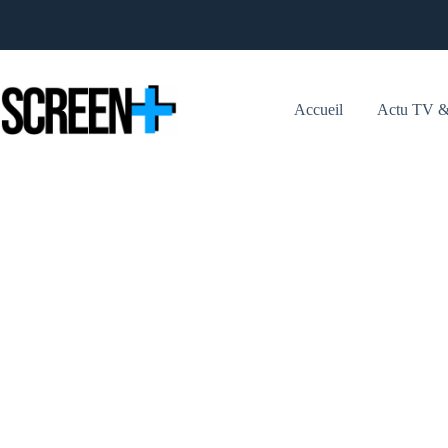
Passer
au
contenu
Accueil
Actu TV &