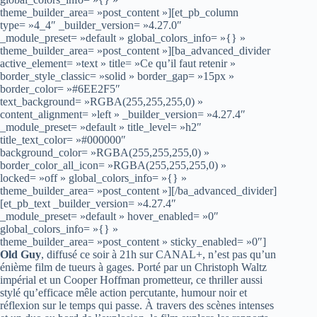
theme_builder_area= »post_content »][et_pb_column
type= »4_4″ _builder_version= »4.27.0″
_module_preset= »default » global_colors_info= »{} »
theme_builder_area= »post_content »][ba_advanced_divider
active_element= »text » title= »Ce qu’il faut retenir »
border_style_classic= »solid » border_gap= »15px »
border_color= »#6EE2F5″
text_background= »RGBA(255,255,255,0) »
content_alignment= »left » _builder_version= »4.27.4″
_module_preset= »default » title_level= »h2″
title_text_color= »#000000″
background_color= »RGBA(255,255,255,0) »
border_color_all_icon= »RGBA(255,255,255,0) »
locked= »off » global_colors_info= »{} »
theme_builder_area= »post_content »][/ba_advanced_divider]
[et_pb_text _builder_version= »4.27.4″
_module_preset= »default » hover_enabled= »0″
global_colors_info= »{} »
theme_builder_area= »post_content » sticky_enabled= »0″]
Old Guy
, diffusé ce soir à 21h sur CANAL+, n’est pas qu’un
énième film de tueurs à gages. Porté par un Christoph Waltz
impérial et un Cooper Hoffman prometteur, ce thriller aussi
stylé qu’efficace mêle action percutante, humour noir et
réflexion sur le temps qui passe. À travers des scènes intenses