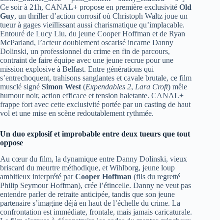
Ce soir à 21h, CANAL+ propose en première exclusivité
Old
Guy
, un thriller d’action corrosif où Christoph Waltz joue un
tueur à gages vieillissant aussi charismatique qu’implacable.
Entouré de Lucy Liu, du jeune Cooper Hoffman et de Ryan
McParland, l’acteur doublement oscarisé incarne Danny
Dolinski, un professionnel du crime en fin de parcours,
contraint de faire équipe avec une jeune recrue pour une
mission explosive à Belfast. Entre générations qui
s’entrechoquent, trahisons sanglantes et cavale brutale, ce film
musclé signé
Simon West
(
Expendables 2
,
Lara Croft
) mêle
humour noir, action efficace et tension haletante. CANAL+
frappe fort avec cette exclusivité portée par un casting de haut
vol et une mise en scène redoutablement rythmée.
Un duo explosif et improbable entre deux tueurs que tout
oppose
Au cœur du film, la dynamique entre Danny Dolinski, vieux
briscard du meurtre méthodique, et Wihlborg, jeune loup
ambitieux interprété par
Cooper Hoffman
(fils du regretté
Philip Seymour Hoffman), crée l’étincelle. Danny ne veut pas
entendre parler de retraite anticipée, tandis que son jeune
partenaire s’imagine déjà en haut de l’échelle du crime. La
confrontation est immédiate, frontale, mais jamais caricaturale.