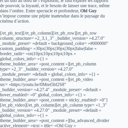
et un duo au bord de l’explosion, le film explore les rapports
de pouvoir, la loyauté, et le besoin de laisser une trace, même
dans l’ombre. Entre spectacle et profondeur,
Old Guy
s’impose comme une pépite inattendue dans le paysage du
cinéma d’action.
[/et_pb_text][/et_pb_column][/et_pb_row][et_pb_row
column_structure= »2_3,1_3″ _builder_version= »4.27.0″
_module_preset= »default » background_color= »#000000″
custom_padding= »30px|30px|30px|30px|false|false »
border_radii= »on|10px|10px|10px|10px »
global_colors_info= »{} »
theme_builder_area= »post_content »][et_pb_column
type= »2_3″ _builder_version= »4.27.0″
_module_preset= »default » global_colors_info= »{} »
theme_builder_area= »post_content »][et_pb_video
src= »https://youtu.be/0Mnrt5bf2S8″
_builder_version= »4.27.4″ _module_preset= »default »
hover_enabled= »0″ global_colors_info= »{} »
theme_builder_area= »post_content » sticky_enabled= »0″]
[/et_pb_video][/et_pb_column][et_pb_column type= »1_3″
_builder_version= »4.27.0″ _module_preset= »default »
global_colors_info= »{} »
theme_builder_area= »post_content »][ba_advanced_divider
active_element= »text » title= »Old Guy »