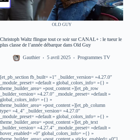
OLD GUY
Christoph Waltz flingue tout ce soir sur CANAL+ : le tueur le
plus classe de l’année débarque dans Old Guy
Gauthier
5 avril 2025
Programmes TV
[et_pb_section fb_built= »1″ _builder_version= »4.27.0″
_module_preset= »default » global_colors_info= »{} »
theme_builder_area= »post_content »][et_pb_row
_builder_version= »4.27.0″ _module_preset= »default »
global_colors_info= »{} »
theme_builder_area= »post_content »][et_pb_column
type= »4_4″ _builder_version= »4.27.0″
_module_preset= »default » global_colors_info= »{} »
theme_builder_area= »post_content »][et_pb_text
_builder_version= »4.27.4″ _module_preset= »default »
hover_enabled= »0″ global_colors_info= »{} »
theme_builder_area= »post_content » sticky_enabled= »0″]