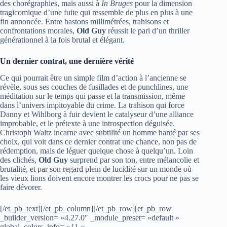
des chorégraphies, mais aussi à
In Bruges
pour la dimension
tragicomique d’une fuite qui ressemble de plus en plus à une
fin annoncée. Entre bastons millimétrées, trahisons et
confrontations morales,
Old Guy
réussit le pari d’un thriller
générationnel à la fois brutal et élégant.
Un dernier contrat, une dernière vérité
Ce qui pourrait être un simple film d’action à l’ancienne se
révèle, sous ses couches de fusillades et de punchlines, une
méditation sur le temps qui passe et la transmission, même
dans l’univers impitoyable du crime. La trahison qui force
Danny et Wihlborg à fuir devient le catalyseur d’une alliance
improbable, et le prétexte à une introspection déguisée.
Christoph Waltz incarne avec subtilité un homme hanté par ses
choix, qui voit dans ce dernier contrat une chance, non pas de
rédemption, mais de léguer quelque chose à quelqu’un. Loin
des clichés,
Old Guy
surprend par son ton, entre mélancolie et
brutalité, et par son regard plein de lucidité sur un monde où
les vieux lions doivent encore montrer les crocs pour ne pas se
faire dévorer.
[/et_pb_text][/et_pb_column][/et_pb_row][et_pb_row
_builder_version= »4.27.0″ _module_preset= »default »
global_colors_info= »{} »