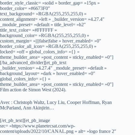
border_style_classic= »solid » border_gap= »15px »
border_color= »#6673F0″
text_background= »RGBA(255,255,255,0) »
content_alignment= »left » _builder_version= »4.27.4″
_module_preset= »default » title_level= »h2″
title_text_color= »#FFFFFF »
background_color= »RGBA(255,255,255,0) »
custom_margin= »||||false|false » hover_enabled= »0″
border_color_all_icon= »RGBA(255,255,255,0) »
locked= »off » global_colors_info= »{} »
theme_builder_area= »post_content » sticky_enabled= »0″]
[/ba_advanced_divider][et_pb_text
_builder_version= »4.27.4″ _module_preset= »default »
background_layout= »dark » hover_enabled= »0″
global_colors_info= »{} »
theme_builder_area= »post_content » sticky_enabled= »0″]
Film action de Simon West (2024).
Avec : Christoph Waltz, Lucy Liu, Cooper Hoffman, Ryan
McParland, Ann Akinjirin…
[/et_pb_text][et_pb_image
src= »https://www.planetecsat.com/wp-
content/uploads/2022/10/CANAL.png » alt= »logo france 2″