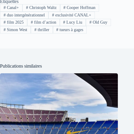
Étiquettes
#
Canal+
#
Christoph Waltz
#
Cooper Hoffman
#
duo intergénérationnel
#
exclusivité CANAL+
#
film 2025
#
film d’action
#
Lucy Liu
#
Old Guy
#
Simon West
#
thriller
#
tueurs à gages
Publications similaires