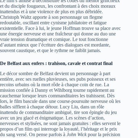
Le film s’amuse à déconstruire les codes du mentor grincheux
et du disciple fougueux, les confrontant à des choix moraux
inattendus et à une violence de plus en plus débridée.
Christoph Waltz apporte à son personnage un flegme
redoutable, oscillant entre cynisme jubilatoire et fatigue
existentielle. Face à lui, le jeune Hoffman trouve sa place avec
une énergie nerveuse et une fraîcheur qui donne au duo une
vraie tension dramatique et comique. Le tout fonctionne
d’autant mieux que l’écriture des dialogues est mordante,
souvent caustique, et que le rythme ne faiblit jamais.
De Belfast aux enfers : trahison, cavale et contrat final
Le décor sombre de Belfast devient un personnage à part
entière, avec ses ruelles pluvieuses, ses pubs poisseux et ses
recoins urbains où la mort rôde à chaque coin de rue. La
mission confiée à Danny et Wihlborg tourne rapidement au
cauchemar lorsque leurs commanditaires les trahissent. Dès
lors, le film bascule dans une course-poursuite nerveuse où les
balles sifflent à chaque détour. Lucy Liu, dans un rôle
inattendu de commanditaire ambiguë, tire son épingle du jeu
avec un jeu glacé et énigmatique. Les scènes d’action,
nerveuses et stylisées, ne sont jamais gratuites : elles servent le
propos d’un film qui interroge la loyauté, l’héritage et le prix
du sang versé. On pense parfois à
John Wick
pour la précision