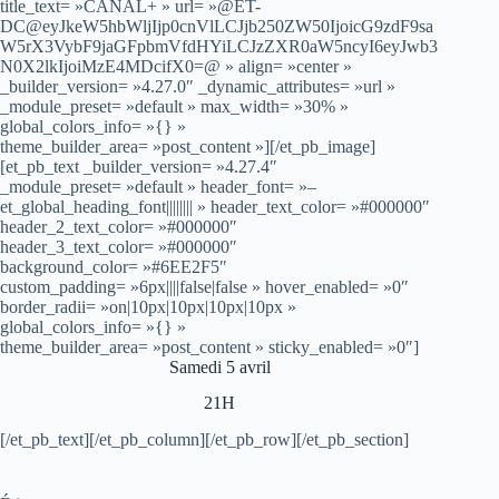
title_text= »CANAL+ » url= »@ET-
DC@eyJkeW5hbWljIjp0cnVlLCJjb250ZW50IjoicG9zdF9sa
W5rX3VybF9jaGFpbmVfdHYiLCJzZXR0aW5ncyI6eyJwb3
N0X2lkIjoiMzE4MDcifX0=@ » align= »center »
_builder_version= »4.27.0″ _dynamic_attributes= »url »
_module_preset= »default » max_width= »30% »
global_colors_info= »{} »
theme_builder_area= »post_content »][/et_pb_image]
[et_pb_text _builder_version= »4.27.4″
_module_preset= »default » header_font= »–
et_global_heading_font|||||||| » header_text_color= »#000000″
header_2_text_color= »#000000″
header_3_text_color= »#000000″
background_color= »#6EE2F5″
custom_padding= »6px||||false|false » hover_enabled= »0″
border_radii= »on|10px|10px|10px|10px »
global_colors_info= »{} »
theme_builder_area= »post_content » sticky_enabled= »0″]
Samedi 5 avril
21H
[/et_pb_text][/et_pb_column][/et_pb_row][/et_pb_section]