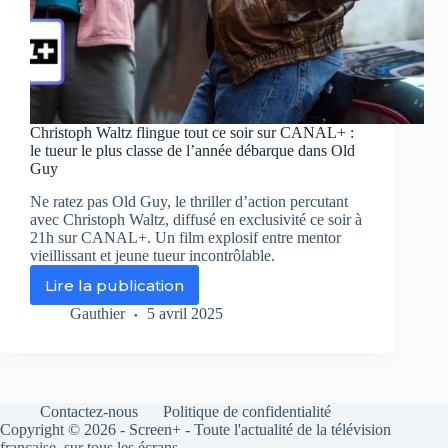
Christoph Waltz flingue tout ce soir sur CANAL+ :
le tueur le plus classe de l’année débarque dans Old
Guy
Ne ratez pas Old Guy, le thriller d’action percutant
avec Christoph Waltz, diffusé en exclusivité ce soir à
21h sur CANAL+. Un film explosif entre mentor
vieillissant et jeune tueur incontrôlable.
Lire la publication
Christoph
Waltz
Gauthier
5 avril 2025
flingue
tout
ce
soir
sur
Contactez-nous
Politique de confidentialité
CANAL+
Copyright © 2026 - Screen+ - Toute l'actualité de la télévision
:
française, sur tous les écrans