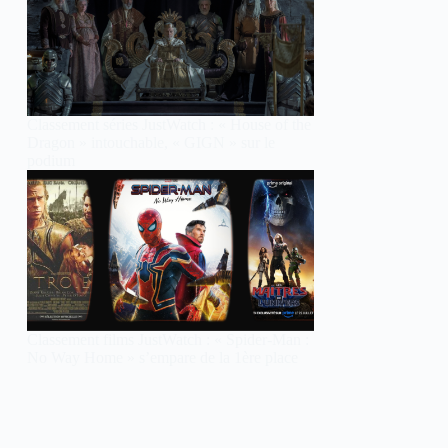
Classement séries JustWatch : « House of the
Dragon » intouchable, « GIGN » sur le
podium
Classement films JustWatch : « Spider-Man :
No Way Home » s’empare de la 1ère place