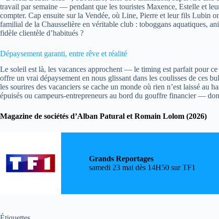
travail par semaine — pendant que les touristes Maxence, Estelle et leur
compter. Cap ensuite sur la Vendée, où Line, Pierre et leur fils Lubi
familial de la Chausselière en véritable club : toboggans aquatiques, a
fidèle clientèle d’habitués ?
Dépaysement garanti, entre rêve et réalité
Le soleil est là, les vacances approchent — le timing est parfait pour c
offre un vrai dépaysement en nous glissant dans les coulisses de ces bul
les sourires des vacanciers se cache un monde où rien n’est laissé au h
épuisés ou campeurs-entrepreneurs au bord du gouffre financier — don
Magazine de sociétés d’Alban Patural et Romain Lolom (2026)
Grands Reportages
samedi 23 mai dès 14H50 sur TF1
Étiquettes