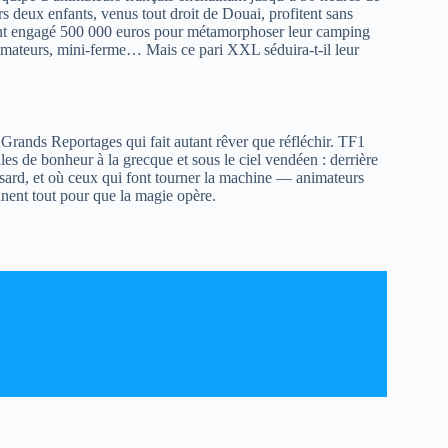
s deux enfants, venus tout droit de Douai, profitent sans
n ont engagé 500 000 euros pour métamorphoser leur camping
nimateurs, mini-ferme… Mais ce pari XXL séduira-t-il leur
e Grands Reportages qui fait autant rêver que réfléchir. TF1
les de bonheur à la grecque et sous le ciel vendéen : derrière
asard, et où ceux qui font tourner la machine — animateurs
nent tout pour que la magie opère.