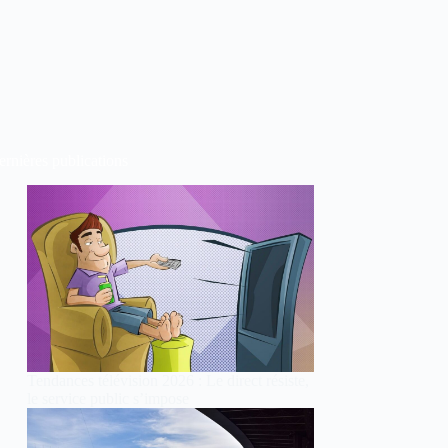
rnières publications
Tendances télévision 2026 : Le direct résiste,
le service public s’impose