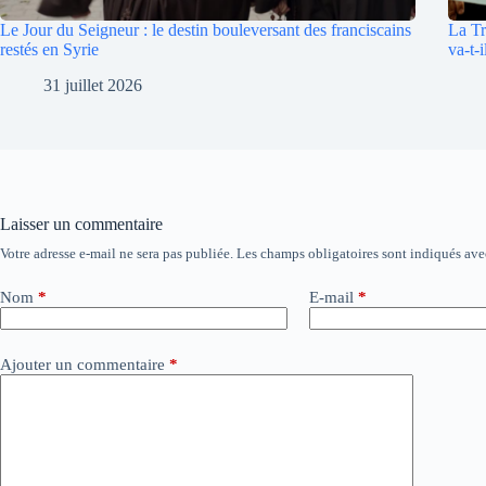
Le Jour du Seigneur : le destin bouleversant des franciscains
La Tr
restés en Syrie
va-t-i
31 juillet 2026
Laisser un commentaire
Votre adresse e-mail ne sera pas publiée.
Les champs obligatoires sont indiqués av
A
l
t
Nom
*
E-mail
*
e
r
n
Ajouter un commentaire
*
a
t
i
v
e
: