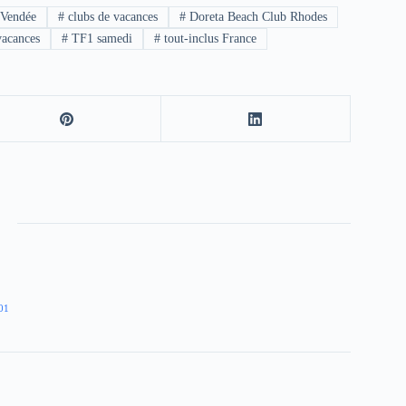
 Vendée
#
clubs de vacances
#
Doreta Beach Club Rhodes
vacances
#
TF1 samedi
#
tout-inclus France
01