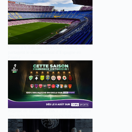
Droits TV LaLiga : DAZN et Disney+ se
partagent le championnat d’Espagne en
France
Reprise de la Ligue 2 BKT : Le grand retour
des clubs historiques sur beIN SPORTS