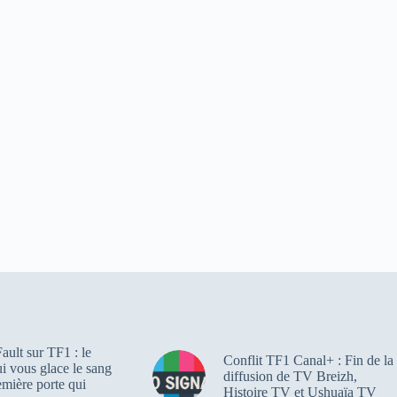
ault sur TF1 : le
Conflit TF1 Canal+ : Fin de la
qui vous glace le sang
diffusion de TV Breizh,
emière porte qui
Histoire TV et Ushuaïa TV