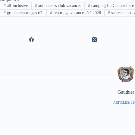
#
all-inclusive
#
animateurs club vacances
#
camping La Chausselière
#
grands reportages tf1
#
reportage vacances été 2026
#
secrets clubs 
Gauthier
ARTICLES: 32