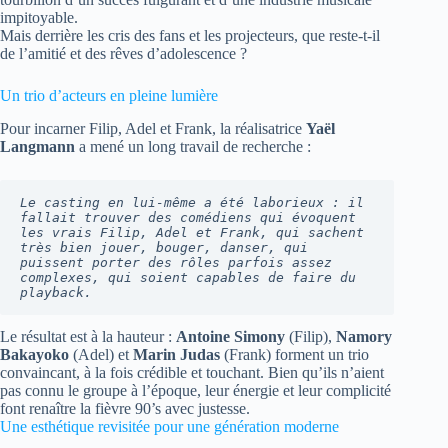
impitoyable.
Mais derrière les cris des fans et les projecteurs, que reste-t-il
de l’amitié et des rêves d’adolescence ?
Un trio d’acteurs en pleine lumière
Pour incarner Filip, Adel et Frank, la réalisatrice
Yaël
Langmann
a mené un long travail de recherche :
Le casting en lui-même a été laborieux : il 
fallait trouver des comédiens qui évoquent 
les vrais Filip, Adel et Frank, qui sachent 
très bien jouer, bouger, danser, qui 
puissent porter des rôles parfois assez 
complexes, qui soient capables de faire du 
playback.
Le résultat est à la hauteur :
Antoine Simony
(Filip),
Namory
Bakayoko
(Adel) et
Marin Judas
(Frank) forment un trio
convaincant, à la fois crédible et touchant. Bien qu’ils n’aient
pas connu le groupe à l’époque, leur énergie et leur complicité
font renaître la fièvre 90’s avec justesse.
Une esthétique revisitée pour une génération moderne