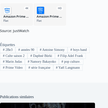
4K
HD
Amazon Prime Video
Amazon Prime Video with Ads
Flat
Flat
Source: JustWatch
Étiquettes
#
2Be3
#
années 90
#
Antoine Simony
#
boys band
#
Culte saison 2
#
Daphné Bürki
#
Filip Adel Frank
#
Marin Judas
#
Namory Bakayoko
#
pop culture.
#
Prime Video
#
série française
#
Yaël Langmann
Publications similaires