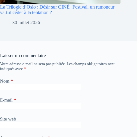
La Trilogie d’Oslo : Désir sur CINÉ+Festival, un ramoneur
va-t-il céder à la tentation ?
30 juillet 2026
Laisser un commentaire
Votre adresse e-mail ne sera pas publiée.
Les champs obligatoires sont
A
indiqués avec
*
l
t
e
Nom
*
r
n
a
E-mail
*
t
i
v
Site web
e
: