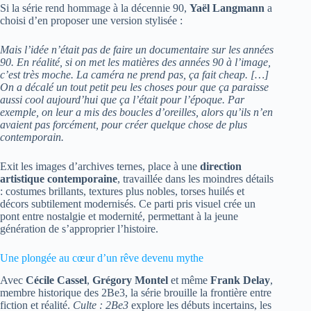
Si la série rend hommage à la décennie 90,
Yaël Langmann
a
choisi d’en proposer une version stylisée :
Mais l’idée n’était pas de faire un documentaire sur les années
90. En réalité, si on met les matières des années 90 à l’image,
c’est très moche. La caméra ne prend pas, ça fait cheap. […]
On a décalé un tout petit peu les choses pour que ça paraisse
aussi cool aujourd’hui que ça l’était pour l’époque. Par
exemple, on leur a mis des boucles d’oreilles, alors qu’ils n’en
avaient pas forcément, pour créer quelque chose de plus
contemporain.
Exit les images d’archives ternes, place à une
direction
artistique contemporaine
, travaillée dans les moindres détails
: costumes brillants, textures plus nobles, torses huilés et
décors subtilement modernisés. Ce parti pris visuel crée un
pont entre nostalgie et modernité, permettant à la jeune
génération de s’approprier l’histoire.
Une plongée au cœur d’un rêve devenu mythe
Avec
Cécile Cassel
,
Grégory Montel
et même
Frank Delay
,
membre historique des 2Be3, la série brouille la frontière entre
fiction et réalité.
Culte : 2Be3
explore les débuts incertains, les