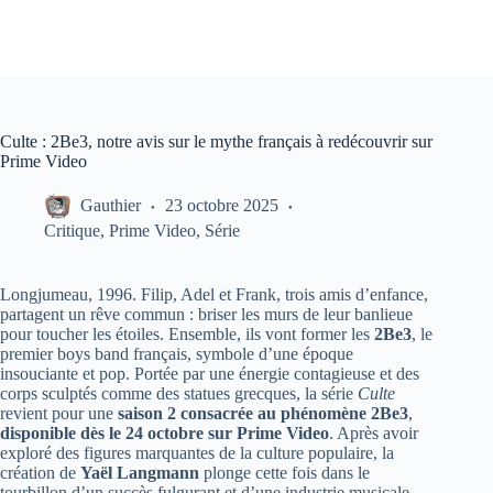
Culte : 2Be3, notre avis sur le mythe français à redécouvrir sur
Prime Video
Gauthier
23 octobre 2025
Critique
,
Prime Video
,
Série
Longjumeau, 1996. Filip, Adel et Frank, trois amis d’enfance,
partagent un rêve commun : briser les murs de leur banlieue
pour toucher les étoiles. Ensemble, ils vont former les
2Be3
, le
premier boys band français, symbole d’une époque
insouciante et pop. Portée par une énergie contagieuse et des
corps sculptés comme des statues grecques, la série
Culte
revient pour une
saison 2 consacrée au phénomène 2Be3
,
disponible dès le 24 octobre sur Prime Video
. Après avoir
exploré des figures marquantes de la culture populaire, la
création de
Yaël Langmann
plonge cette fois dans le
tourbillon d’un succès fulgurant et d’une industrie musicale