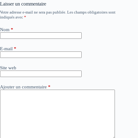
Laisser un commentaire
Votre adresse e-mail ne sera pas publiée.
Les champs obligatoires sont
A
indiqués avec
*
l
t
e
Nom
*
r
n
a
E-mail
*
t
i
v
Site web
e
:
Ajouter un commentaire
*