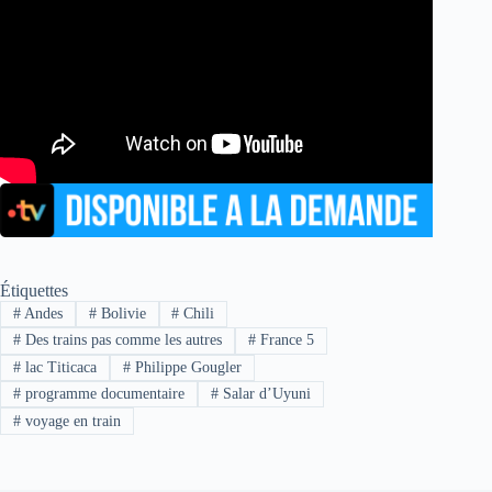
Étiquettes
#
Andes
#
Bolivie
#
Chili
#
Des trains pas comme les autres
#
France 5
#
lac Titicaca
#
Philippe Gougler
#
programme documentaire
#
Salar d’Uyuni
#
voyage en train