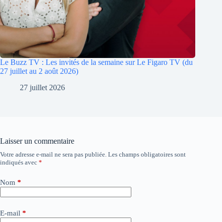
Le Buzz TV : Les invités de la semaine sur Le Figaro TV (du
27 juillet au 2 août 2026)
27 juillet 2026
Laisser un commentaire
Votre adresse e-mail ne sera pas publiée.
Les champs obligatoires sont
A
indiqués avec
*
l
t
e
Nom
*
r
n
a
E-mail
*
t