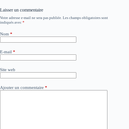
Laisser un commentaire
Votre adresse e-mail ne sera pas publiée.
Les champs obligatoires sont
A
indiqués avec
*
l
t
e
Nom
*
r
n
a
E-mail
*
t
i
v
Site web
e
:
Ajouter un commentaire
*