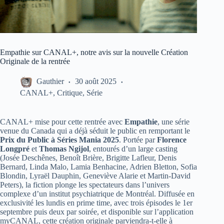
Empathie sur CANAL+, notre avis sur la nouvelle Création
Originale de la rentrée
Gauthier
30 août 2025
CANAL+
,
Critique
,
Série
CANAL+ mise pour cette rentrée avec
Empathie
, une série
venue du Canada qui a déjà séduit le public en remportant le
Prix du Public à Séries Mania 2025
. Portée par
Florence
Longpré
et
Thomas Ngijol
, entourés d’un large casting
(Josée Deschênes, Benoît Brière, Brigitte Lafleur, Denis
Bernard, Linda Malo, Lamia Benhacine, Adrien Bletton, Sofia
Blondin, Lyraël Dauphin, Geneviève Alarie et Martin-David
Peters), la fiction plonge les spectateurs dans l’univers
complexe d’un institut psychiatrique de Montréal. Diffusée en
exclusivité les lundis en prime time, avec trois épisodes le 1er
septembre puis deux par soirée, et disponible sur l’application
myCANAL, cette création originale parviendra-t-elle à