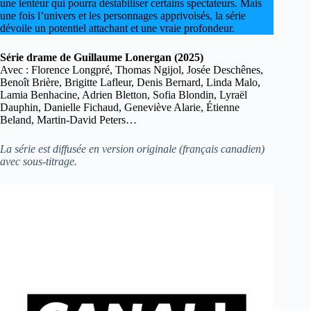
une lenteur qui pourra déstabiliser certains spectateurs. Mais
une fois l’univers et les personnages apprivoisés, la série
dévoile un potentiel attachant et une vraie profondeur.
Série drame de Guillaume Lonergan (2025)
Avec : Florence Longpré, Thomas Ngijol, Josée Deschênes,
Benoît Brière, Brigitte Lafleur, Denis Bernard, Linda Malo,
Lamia Benhacine, Adrien Bletton, Sofia Blondin, Lyraël
Dauphin, Danielle Fichaud, Geneviève Alarie, Étienne
Beland, Martin-David Peters…
La série est diffusée en version originale (français canadien)
avec sous-titrage.