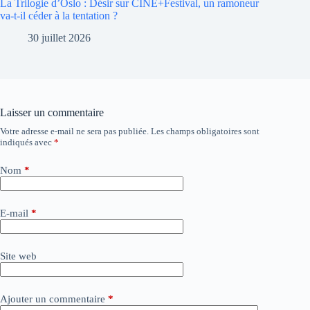
La Trilogie d’Oslo : Désir sur CINÉ+Festival, un ramoneur
va-t-il céder à la tentation ?
30 juillet 2026
Laisser un commentaire
Votre adresse e-mail ne sera pas publiée.
Les champs obligatoires sont
A
indiqués avec
*
l
t
e
Nom
*
r
n
a
E-mail
*
t
i
v
Site web
e
:
Ajouter un commentaire
*