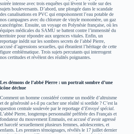
soirée intense avec trois enquêtes qui lèvent le voile sur des
sujets bouleversants. D’abord, une plongée dans le scandale
des canalisations en PVC qui empoisonnent l’eau potable de
nos campagnes avec du chlorure de vinyle monomère, un gaz
cancérigène. Ensuite, un voyage en Polynésie française, où les
équipes médicales du SAMU se battent contre l’immensité du
territoire pour répondre aux urgences vitales. Enfin, un
reportage inédit sur les sombres secrets de l’abbé Pierre,
accusé d’agressions sexuelles, qui ébranlent l’héritage de cette
figure emblématique. Trois sujets percutants qui interrogent
nos certitudes et révèlent des réalités poignantes.
Les démons de l’abbé Pierre : un portrait sombre d’une
icône déchue
Comment un homme considéré comme un modèle d’altruisme
et de générosité a-t-il pu cacher une réalité si sordide ? C’est la
question centrale soulevée par le reportage d’
Envoyé spécial
.
L’abbé Pierre, longtemps personnalité préférée des Français et
fondateur du mouvement Emmaüs, est accusé d’avoir agressé
et harcelé sexuellement plusieurs femmes, adolescentes, et
enfants. Les premiers témoignages, révélés le 17 juillet dernier