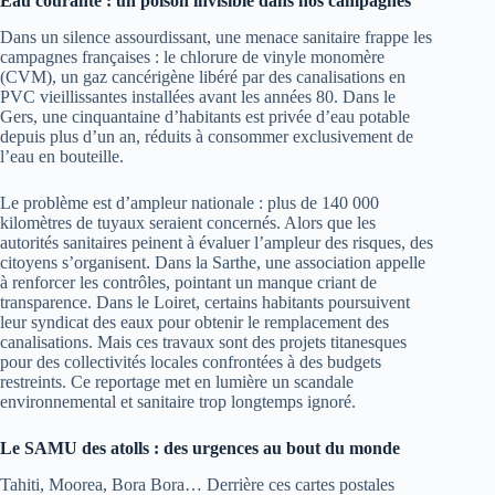
Eau courante : un poison invisible dans nos campagnes
Dans un silence assourdissant, une menace sanitaire frappe les
campagnes françaises : le chlorure de vinyle monomère
(CVM), un gaz cancérigène libéré par des canalisations en
PVC vieillissantes installées avant les années 80. Dans le
Gers, une cinquantaine d’habitants est privée d’eau potable
depuis plus d’un an, réduits à consommer exclusivement de
l’eau en bouteille.
Le problème est d’ampleur nationale : plus de 140 000
kilomètres de tuyaux seraient concernés. Alors que les
autorités sanitaires peinent à évaluer l’ampleur des risques, des
citoyens s’organisent. Dans la Sarthe, une association appelle
à renforcer les contrôles, pointant un manque criant de
transparence. Dans le Loiret, certains habitants poursuivent
leur syndicat des eaux pour obtenir le remplacement des
canalisations. Mais ces travaux sont des projets titanesques
pour des collectivités locales confrontées à des budgets
restreints. Ce reportage met en lumière un scandale
environnemental et sanitaire trop longtemps ignoré.
Le SAMU des atolls : des urgences au bout du monde
Tahiti, Moorea, Bora Bora… Derrière ces cartes postales