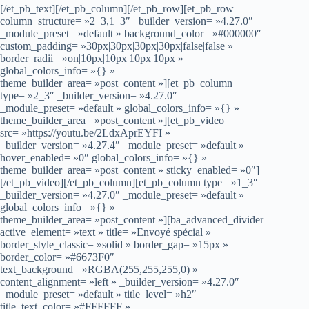
[/et_pb_text][/et_pb_column][/et_pb_row][et_pb_row
column_structure= »2_3,1_3″ _builder_version= »4.27.0″
_module_preset= »default » background_color= »#000000″
custom_padding= »30px|30px|30px|30px|false|false »
border_radii= »on|10px|10px|10px|10px »
global_colors_info= »{} »
theme_builder_area= »post_content »][et_pb_column
type= »2_3″ _builder_version= »4.27.0″
_module_preset= »default » global_colors_info= »{} »
theme_builder_area= »post_content »][et_pb_video
src= »https://youtu.be/2LdxAprEYFI »
_builder_version= »4.27.4″ _module_preset= »default »
hover_enabled= »0″ global_colors_info= »{} »
theme_builder_area= »post_content » sticky_enabled= »0″]
[/et_pb_video][/et_pb_column][et_pb_column type= »1_3″
_builder_version= »4.27.0″ _module_preset= »default »
global_colors_info= »{} »
theme_builder_area= »post_content »][ba_advanced_divider
active_element= »text » title= »Envoyé spécial »
border_style_classic= »solid » border_gap= »15px »
border_color= »#6673F0″
text_background= »RGBA(255,255,255,0) »
content_alignment= »left » _builder_version= »4.27.0″
_module_preset= »default » title_level= »h2″
title_text_color= »#FFFFFF »