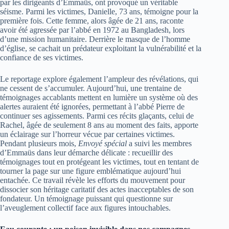
par les dirigeants d’Emmaüs, ont provoqué un véritable
séisme. Parmi les victimes, Danielle, 73 ans, témoigne pour la
première fois. Cette femme, alors âgée de 21 ans, raconte
avoir été agressée par l’abbé en 1972 au Bangladesh, lors
d’une mission humanitaire. Derrière le masque de l’homme
d’église, se cachait un prédateur exploitant la vulnérabilité et la
confiance de ses victimes.
Le reportage explore également l’ampleur des révélations, qui
ne cessent de s’accumuler. Aujourd’hui, une trentaine de
témoignages accablants mettent en lumière un système où des
alertes auraient été ignorées, permettant à l’abbé Pierre de
continuer ses agissements. Parmi ces récits glaçants, celui de
Rachel, âgée de seulement 8 ans au moment des faits, apporte
un éclairage sur l’horreur vécue par certaines victimes.
Pendant plusieurs mois,
Envoyé spécial
a suivi les membres
d’Emmaüs dans leur démarche délicate : recueillir des
témoignages tout en protégeant les victimes, tout en tentant de
tourner la page sur une figure emblématique aujourd’hui
entachée. Ce travail révèle les efforts du mouvement pour
dissocier son héritage caritatif des actes inacceptables de son
fondateur. Un témoignage puissant qui questionne sur
l’aveuglement collectif face aux figures intouchables.