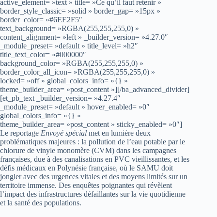
active_element= »text » title= »Ce qu’il faut retenir »
border_style_classic= »solid » border_gap= »15px »
border_color= »#6EE2F5″
text_background= »RGBA(255,255,255,0) »
content_alignment= »left » _builder_version= »4.27.0″
_module_preset= »default » title_level= »h2″
title_text_color= »#000000″
background_color= »RGBA(255,255,255,0) »
border_color_all_icon= »RGBA(255,255,255,0) »
locked= »off » global_colors_info= »{} »
theme_builder_area= »post_content »][/ba_advanced_divider]
[et_pb_text _builder_version= »4.27.4″
_module_preset= »default » hover_enabled= »0″
global_colors_info= »{} »
theme_builder_area= »post_content » sticky_enabled= »0″]
Le reportage
Envoyé spécial
met en lumière deux
problématiques majeures : la pollution de l’eau potable par le
chlorure de vinyle monomère (CVM) dans les campagnes
françaises, due à des canalisations en PVC vieillissantes, et les
défis médicaux en Polynésie française, où le SAMU doit
jongler avec des urgences vitales et des moyens limités sur un
territoire immense. Des enquêtes poignantes qui révèlent
l’impact des infrastructures défaillantes sur la vie quotidienne
et la santé des populations.