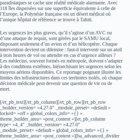
paradisiaques se cache une réalité médicale alarmante. Avec
118 îles dispersées sur une superficie équivalente à celle de
l’Europe, la Polynésie française est un désert médical où
l’unique hôpital de référence se trouve à Tahiti.
Les urgences les plus graves, qu’il s’agisse d’un AVC ou
d’une attaque de requin, sont gérées par le SAMU local,
disposant seulement d’un avion et d’un hélicoptère. Chaque
intervention devient un dilemme : faut-il intervenir sur un atoll
à trois heures de vol ou attendre en cas d’urgence ailleurs ?
Les médecins, souvent formés en métropole, doivent s’adapter
à des conditions extrêmes, hiérarchisant les urgences selon les
moyens aériens disponibles. Ce reportage poignant illustre les
limites des infrastructures dans ces territoires isolés, où chaque
décision médicale peut devenir une question de vie ou de
mort.
[/et_pb_text][/et_pb_column][/et_pb_row][et_pb_row
_builder_version= »4.27.0″ _module_preset= »default »
locked= »off » global_colors_info= »{} »
theme_builder_area= »post_content »][et_pb_column
type= »4_4″ _builder_version= »4.27.0″
_module_preset= »default » global_colors_info= »{} »
theme_builder_area= »post_content »][ba_advanced_divider