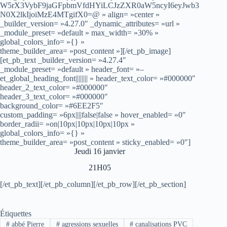
W5rX3VybF9jaGFpbmVfdHYiLCJzZXR0aW5ncyI6eyJwb3
N0X2lkIjoiMzE4MTgifX0=@ » align= »center »
_builder_version= »4.27.0″ _dynamic_attributes= »url »
_module_preset= »default » max_width= »30% »
global_colors_info= »{} »
theme_builder_area= »post_content »][/et_pb_image]
[et_pb_text _builder_version= »4.27.4″
_module_preset= »default » header_font= »–
et_global_heading_font|||||||| » header_text_color= »#000000″
header_2_text_color= »#000000″
header_3_text_color= »#000000″
background_color= »#6EE2F5″
custom_padding= »6px||||false|false » hover_enabled= »0″
border_radii= »on|10px|10px|10px|10px »
global_colors_info= »{} »
theme_builder_area= »post_content » sticky_enabled= »0″]
Jeudi 16 janvier
21H05
[/et_pb_text][/et_pb_column][/et_pb_row][/et_pb_section]
Étiquettes
#
abbé Pierre
#
agressions sexuelles
#
canalisations PVC