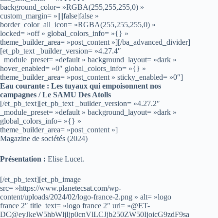
background_color= »RGBA(255,255,255,0) »
custom_margin= »||||false|false »
border_color_all_icon= »RGBA(255,255,255,0) »
locked= »off » global_colors_info= »{} »
theme_builder_area= »post_content »][/ba_advanced_divider]
[et_pb_text _builder_version= »4.27.4″
_module_preset= »default » background_layout= »dark »
hover_enabled= »0″ global_colors_info= »{} »
theme_builder_area= »post_content » sticky_enabled= »0″]
Eau courante : Les tuyaux qui empoisonnent nos
campagnes / Le SAMU Des Atolls
[/et_pb_text][et_pb_text _builder_version= »4.27.2″
_module_preset= »default » background_layout= »dark »
global_colors_info= »{} »
theme_builder_area= »post_content »]
Magazine de sociétés (2024)
Présentation :
Elise Lucet.
[/et_pb_text][et_pb_image
src= »https://www.planetecsat.com/wp-
content/uploads/2024/02/logo-france-2.png » alt= »logo
france 2″ title_text= »logo france 2″ url= »@ET-
DC@eyJkeW5hbWljIjp0cnVlLCJjb250ZW50IjoicG9zdF9sa