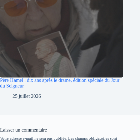
Père Hamel : dix ans après le drame, édition spéciale du Jour
du Seigneur
25 juillet 2026
Laisser un commentaire
Votre adresse e-mail ne sera pas publiée.
Les champs obligatoires sont
A