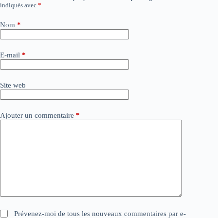
indiqués avec
*
l
t
e
Nom
*
r
n
a
E-mail
*
t
i
v
Site web
e
:
Ajouter un commentaire
*
Prévenez-moi de tous les nouveaux commentaires par e-