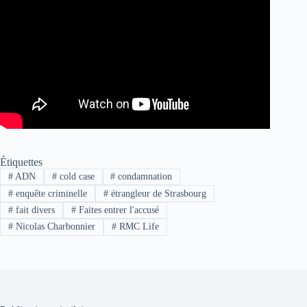
Étiquettes
#
ADN
#
cold case
#
condamnation
#
enquête criminelle
#
étrangleur de Strasbourg
#
fait divers
#
Faites entrer l'accusé
#
Nicolas Charbonnier
#
RMC Life