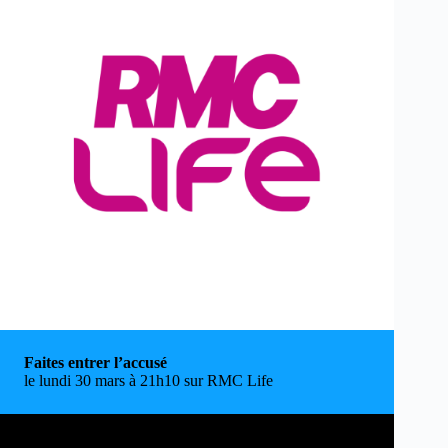
Faites entrer l’accusé
le lundi 30 mars à 21h10 sur RMC Life