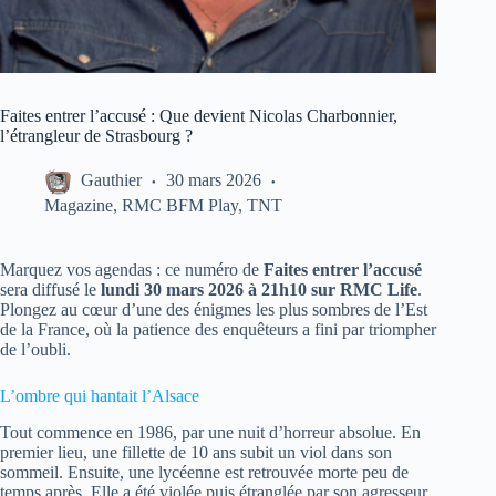
Faites entrer l’accusé : Que devient Nicolas Charbonnier,
l’étrangleur de Strasbourg ?
Gauthier
30 mars 2026
Magazine
,
RMC BFM Play
,
TNT
Marquez vos agendas : ce numéro de
Faites entrer l’accusé
sera diffusé le
lundi 30 mars 2026 à 21h10 sur RMC Life
.
Plongez au cœur d’une des énigmes les plus sombres de l’Est
de la France, où la patience des enquêteurs a fini par triompher
de l’oubli.
L’ombre qui hantait l’Alsace
Tout commence en 1986, par une nuit d’horreur absolue. En
premier lieu, une fillette de 10 ans subit un viol dans son
sommeil. Ensuite, une lycéenne est retrouvée morte peu de
temps après. Elle a été violée puis étranglée par son agresseur.