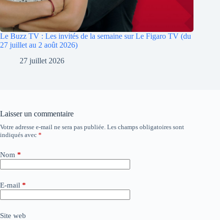
Le Buzz TV : Les invités de la semaine sur Le Figaro TV (du
27 juillet au 2 août 2026)
27 juillet 2026
Laisser un commentaire
Votre adresse e-mail ne sera pas publiée.
Les champs obligatoires sont
A
indiqués avec
*
l
t
e
Nom
*
r
n
a
E-mail
*
t
i
v
Site web
e